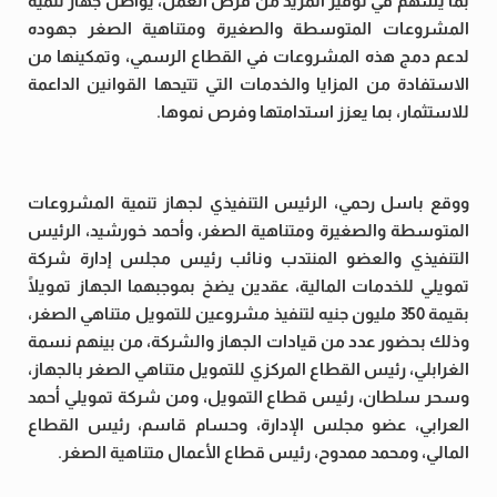
بما يسهم في توفير المزيد من فرص العمل، يواصل جهاز تنمية
المشروعات المتوسطة والصغيرة ومتناهية الصغر جهوده
لدعم دمج هذه المشروعات في القطاع الرسمي، وتمكينها من
الاستفادة من المزايا والخدمات التي تتيحها القوانين الداعمة
للاستثمار، بما يعزز استدامتها وفرص نموها.
ووقع باسل رحمي، الرئيس التنفيذي لجهاز تنمية المشروعات
المتوسطة والصغيرة ومتناهية الصغر، وأحمد خورشيد، الرئيس
التنفيذي والعضو المنتدب ونائب رئيس مجلس إدارة شركة
تمويلي للخدمات المالية، عقدين يضخ بموجبهما الجهاز تمويلًا
بقيمة 350 مليون جنيه لتنفيذ مشروعين للتمويل متناهي الصغر،
وذلك بحضور عدد من قيادات الجهاز والشركة، من بينهم نسمة
الغرابلي، رئيس القطاع المركزي للتمويل متناهي الصغر بالجهاز،
وسحر سلطان، رئيس قطاع التمويل، ومن شركة تمويلي أحمد
العرابي، عضو مجلس الإدارة، وحسام قاسم، رئيس القطاع
المالي، ومحمد ممدوح، رئيس قطاع الأعمال متناهية الصغر.