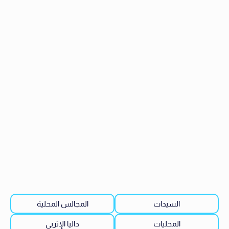
السيدات
المجالس المحلية
المحليات
داليا الإتربي