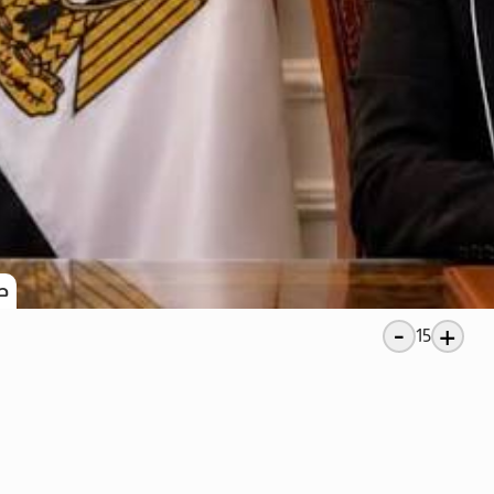
ص
-
+
15