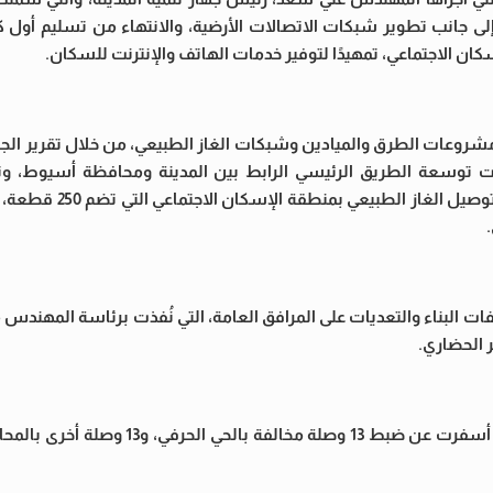
 إلى جانب تطوير شبكات الاتصالات الأرضية، والانتهاء من تسليم أول ك
ان الاجتماعي، تمهيدًا لتوفير خدمات الهاتف والإنترنت للسكان.
روعات الطرق والميادين وشبكات الغاز الطبيعي، من خلال تقرير الجولة
 توسعة الطريق الرئيسي الرابط بين المدينة ومحافظة أسيوط، وت
الصحراوي الشرقي، ورفع كفاءة ميدان النصر، إلى جانب 
الفات البناء والتعديات على المرافق العامة، التي نُفذت برئاسة المهندس 
 الحضاري.
كما تابعت نتائج حملات ضبط الوصلات غير القانونية للمياه، والتي أسفرت عن ضبط 13