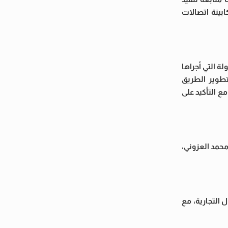
ابينة اتصالات
 التي أجراها
طوير الطريق
استكمال توصيل الغاز الطبيعي بمنطقة الإسكان الاجتماعي التي تضم 250 قطعة، مع التأكيد على
محمد العزوني،
 وصلة مخالفة بالحي الحرفي، و13 وصلة أخرى بالمحال التجارية، مع