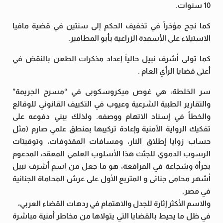
10 سنوات.
كما نجح مؤخراً في تخفيف الحكم إلى سنتين في قضية مافيا
الاستيلاء على الأسمدة الزراعية بأبو المطامير.
كما تولى أشرف نبيل حالياً إعداد مذكرات الطعن بالنقض في
أعتى قضايا الرأي العام .
سر الخلطة: هي غوص ميكروسكوبى في “مسرح الجريمة”
والتقارير الطبية الشرعية وعيوب في التكييف القانوني للوقائع
والخطأ في إسناد الاتهام ووصفه. ولذلك يبني دفوعه على
تفكيك الرواية الأمنية وإعادة تركيبها بمنطق علمي صارم (مثل
حساب زوايا إطلاق النار، ومسافات المقذوفات، وتوقيتات
الرسوب الدموي للجثث هذا الأسلوب العلمي المعقد، المدعوم
بجرأة وشجاعة في المرافعة، هو ما جعل من اسم أشرف نبيل
أشهر محامى جنائى و المتربع الأول على عرش المحاماة الجنائية
في مصر.
والاسم الأكثر إثارة للجدل والاهتمام في ردهات القضاء العربي،
في ظل ما يحيط بالقضايا التي يتولاها من مخاطر أمنية مباشرة