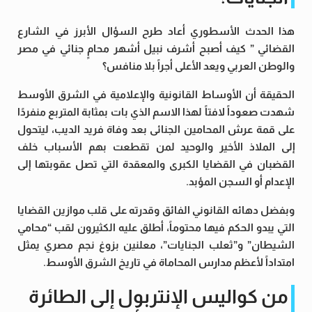
هذا الحدث الأسطوري أعاد طرح السؤال الأبرز في الشارع
القضائي ” كيف أصبح أشرف نبيل أشهر محامٍ جنائي في مصر
والوطن العربي ويعد الأعلى أجراً بلا منافس؟
الحقيقة أن الأوساط القانونية والإعلامية في الشرق الأوسط
شهدت صعوداً لافتاً لهذا الاسم الذي بات بمثابة المتربع منفردًا
على قمة عرش المحامين الجنائى بعد وفاة فريد الديب، ليتحول
إلى الملاذ الأخير والوحيد لمن تقطعت بهم الأسباب خلف
القضبان في القضايا الكبرى والمعقدة التي تصل عقوبتها إلى
الإعدام أو السجن المؤبد.
وبفضل دهائه القانوني الفائق وقدرته على قلب موازين القضايا
التي يبدو الحكم فيها محتوماً، أطلق عليه الكثيرون لقب “محامي
الشيطان” و”ثعلب الجنايات”، معلنين بزوغ نجم مصري يمثل
امتداداً لأعظم مدارس المحاماة في تاريخ الشرق الأوسط.
من كواليس الإنتربول إلى الطائرة