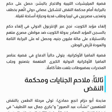
قضية الميليشيات الليبية والاتجار بالبشر: حصل على حكم
بالبراءة أمام محكمة النقض لتشكيل عصابي دولي اتُهم بخطف
وتعذيب مصريين في ليبيا وطلب فدية وحيازة أسلحة ثقيلة.
إلغاء مؤبد الكويت: نجح عبر الإنتربول الدولي في إلغاء حكم
بالسجن المؤبد الصادر بدولة الكويت ضد مواطن مصري متهم
بالاستيلاء على مائة مليون جنيه، وحصل له على البراءة التامة
والعودة لأرض الوطن.
قضية المافيا الأوكرانية: يتولى حالياً الدفاع في قضية عناصر
المافيا الأوكرانية الدولية الكبرى المتهمة بتصنيع وجلب
المخدرات بمضبوطات بلغت طناً كاملاً.
ثالثاً: ملاحم الجنايات ومحكمة
النقض
مذبحة أبو حزام (نجع حمادي): تولى مرحلة الطعن بالنقض
للمتهمين “نشأت عبد الصبور” و”بكري جمال عبد اللطيف” في