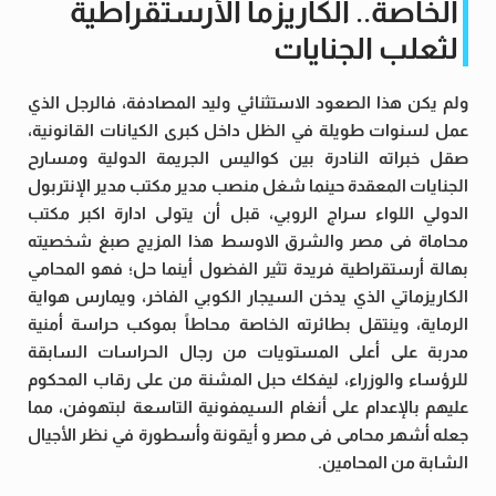
الخاصة.. الكاريزما الأرستقراطية
لثعلب الجنايات
ولم يكن هذا الصعود الاستثنائي وليد المصادفة، فالرجل الذي
عمل لسنوات طويلة في الظل داخل كبرى الكيانات القانونية،
صقل خبراته النادرة بين كواليس الجريمة الدولية ومسارح
الجنايات المعقدة حينما شغل منصب مدير مكتب مدير الإنتربول
الدولي اللواء سراج الروبي، قبل أن يتولى ادارة اكبر مكتب
محاماة فى مصر والشرق الاوسط هذا المزيج صبغ شخصيته
بهالة أرستقراطية فريدة تثير الفضول أينما حل؛ فهو المحامي
الكاريزماتي الذي يدخن السيجار الكوبي الفاخر، ويمارس هواية
الرماية، وينتقل بطائرته الخاصة محاطاً بموكب حراسة أمنية
مدربة على أعلى المستويات من رجال الحراسات السابقة
للرؤساء والوزراء، ليفكك حبل المشنة من على رقاب المحكوم
عليهم بالإعدام على أنغام السيمفونية التاسعة لبتهوفن، مما
جعله أشهر محامى فى مصر و أيقونة وأسطورة في نظر الأجيال
الشابة من المحامين.