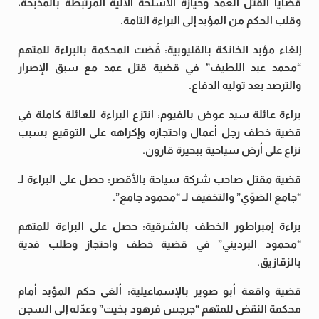
قضايا القتل العمد وحيازة الأسلحة الآلية المرتبطة بالمذبحة،
وقلب الحكم من المؤبد إلى البراءة التامة.
إلغاء مؤبد الخانكة بالقليوبية: قَضت المحكمة بالبراءة للمتهم
“محمد عبد اللطيف” في قضية قتل عمد مع سبق الإصرار
والترصد بعد توليه الدفاع.
براءة عائلة سيد عوض بالفيوم: انتزع البراءة للعائلة كاملة في
قضية خطف رجل أعمال واحتجازه وإكراهه على التوقيع بسبب
نزاع على أرض سياحية ببحيرة قارون.
قضية مقتل صاحب شركة سياحة بالأقصر: حصل على البراءة لـ
“جامع الضوّي” والتخفيف لـ “محمود جامع”.
براءة إمبراطور الخطف بالشرقية: حصل على البراءة للمتهم
“محمود البرديني” في قضية خطف واحتجاز وطلب فدية
بالزقازيق.
قضية واقعة أبو صوير بالإسماعيلية: ألغى حكم المؤبد أمام
محكمة النقض للمتهم “جرجس فرهود بخيت” وعدّله إلى السجن