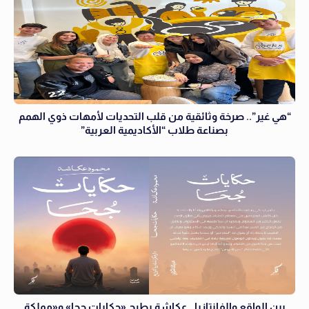
“هي غير”.. صرخة وثائقية من قلب التحديات لأمهات ذوي الهمم
بصناعة طلاب “الأكاديمية العربية”
بين الواقع والفانتازيا.. عكاشة يطرح «حكايات جحا» و«مملكة