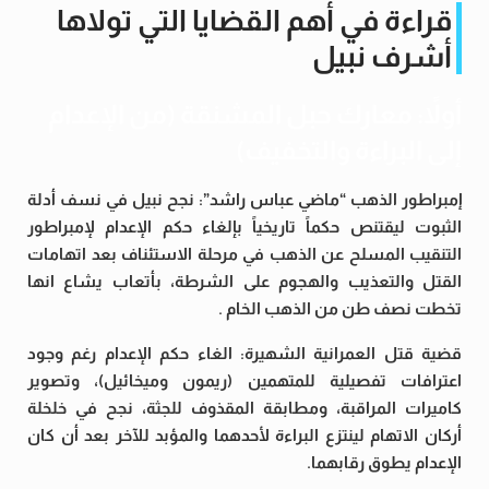
قراءة في أهم القضايا التي تولاها
أشرف نبيل
أولاً: معارك حبل المشنقة (من الإعدام
إلى البراءة والتخفيف)
إمبراطور الذهب “ماضي عباس راشد”: نجح نبيل في نسف أدلة
الثبوت ليقتنص حكماً تاريخياً بإلغاء حكم الإعدام لإمبراطور
التنقيب المسلح عن الذهب في مرحلة الاستئناف بعد اتهامات
القتل والتعذيب والهجوم على الشرطة، بأتعاب يشاع انها
تخطت نصف طن من الذهب الخام .
قضية قتل العمرانية الشهيرة: الغاء حكم الإعدام رغم وجود
اعترافات تفصيلية للمتهمين (ريمون وميخائيل)، وتصوير
كاميرات المراقبة، ومطابقة المقذوف للجثة، نجح في خلخلة
أركان الاتهام لينتزع البراءة لأحدهما والمؤبد للآخر بعد أن كان
الإعدام يطوق رقابهما.