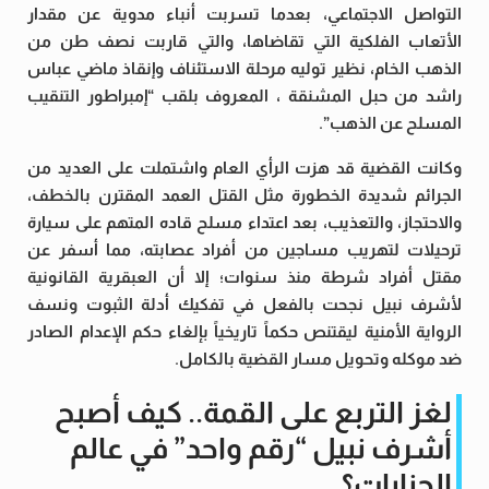
التواصل الاجتماعي، بعدما تسربت أنباء مدوية عن مقدار
الأتعاب الفلكية التي تقاضاها، والتي قاربت نصف طن من
الذهب الخام، نظير توليه مرحلة الاستئناف وإنقاذ ماضي عباس
راشد من حبل المشنقة ، المعروف بلقب “إمبراطور التنقيب
المسلح عن الذهب”.
وكانت القضية قد هزت الرأي العام واشتملت على العديد من
الجرائم شديدة الخطورة مثل القتل العمد المقترن بالخطف،
والاحتجاز، والتعذيب، بعد اعتداء مسلح قاده المتهم على سيارة
ترحيلات لتهريب مساجين من أفراد عصابته، مما أسفر عن
مقتل أفراد شرطة منذ سنوات؛ إلا أن العبقرية القانونية
لأشرف نبيل نجحت بالفعل في تفكيك أدلة الثبوت ونسف
الرواية الأمنية ليقتنص حكماً تاريخياً بإلغاء حكم الإعدام الصادر
ضد موكله وتحويل مسار القضية بالكامل.
لغز التربع على القمة.. كيف أصبح
أشرف نبيل “رقم واحد” في عالم
الجنايات؟