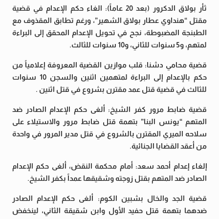
ثأر بولاق الدكرور (بعد 20 عاماً): الغاء حكم الإعدام في قضية
مقتل “هنداوي عطار بولاق الشهير”، ورغم تطابق المقذوف مع
الطبنجة المضبوطة، نجح في تحويل الإعدام المحقق إلى البراءة
لمتهم، و5 سنوات للثاني، و10 سنوات للثالث.
قضية محامي دشنا: قلب موازين القضية المعروفة إعلامياً من
حكم بالإعدام إلى البراءة لمتهمين اثنين والسجن 10 سنوات
للثالث في قضية قتل عمد مقترن بشروع في قتل اثنين .
قضية ضابط مرور كفر الشيخ: ألغى حكم الإعدام الصادر ضد
المتهم “يونس البنا” بتهمة قتل ضابط مرور والاستيلاء على
سلاحه الميري المقترن بالشروع في قتل مدير المرور في واحدة
من أعقد القضايا الجنائية.
إلغاء إعدام أحمد سعد: أمام محكمة النقض، ألغى حكم الإعدام
الصادر ضد المتهم بقتل زوجته وشقيقها عمداً بكفر الشيخ.
قضية الجد والخال بشبين الكوم: ألغى حكم الإعدام الصادر
ضدهما بتهمة قتل حفيد الأول وابن شقيقة الثاني، لينخفض