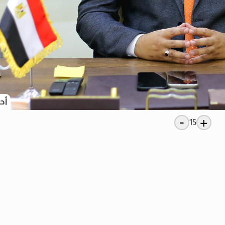
أح
-
+
15