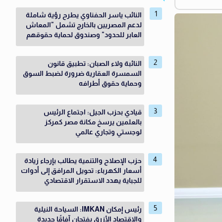
النائب ياسر الحفناوي يطرح رؤية شاملة
لدعم المصريين بالخارج تشمل "المعاش
العابر للحدود" وصندوق لحماية حقوقهم
النائبة ولاء الصبان: تطبيق قانون
السمسرة العقارية ضرورة لضبط السوق
وحماية حقوق أطرافه
قيادي بحزب الجيل: اجتماع الرئيس
بالعلمين يرسخ مكانة مصر كمركز
لوجستي وتجاري عالمي
حزب الإصلاح والتنمية يطالب بإرجاء زيادة
أسعار الكهرباء: تحويل المرافق إلى أدوات
للجباية يهدد الاستقرار الاقتصادي
رئيس إمكان IMKAN: السياحة النيلية
والاقتصاد الأزرق يفتحان آفاقًا جديدة