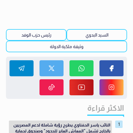
السيد البدوي
رئيس حزب الوفد
وثيقة ملكية الدولة
الاكثر قراءة
النائب ياسر الحفناوي يطرح رؤية شاملة لدعم المصريين
بالخارج تشمل "المعاش العابر للحدود" وصندوق لحماية