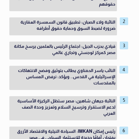
حقوقهم
النائبة ولاء الصبان: تطبيق قانون السمسرة العقارية
ضرورة لضبط السوق وحماية حقوق أطرافه
قيادي بحزب الجيل: اجتماع الرئيس بالعلمين يرسخ مكانة
مصر كمركز لوجستي وتجاري عالمي
النائب ياسر الحفناوي يطالب بتوثيق وفضح الانتهاكات
الإسرائيلية في القدس.. ويؤكد: نرفض المساس
بالمقدسات
النائبة جيهان شاهين: مصر ستظل الركيزة الأساسية
لدعم الاستقرار وترسيخ السلام وتعزيز وحدة الصف
العربي
رئيس إمكان IMKAN: السياحة النيلية والاقتصاد الأزرق
يفتحان آفاقًا جديدة للاستثمار السياحي في مصر