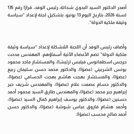
أصدر الدكتور السيد البدوي شحاتة، رئيس الوفد، قرارًا رقم 135
لسنة 2026، بتاريخ اليوم 13 يونيو، بتشكيل لجنة لإعداد “سياسة
وثيقة ملكية الدولة”.
وأضاف رئيس الوفد أن اللجنة المُشكلة لإعداد “سياسة وثيقة
ملكية الدولة” تضم الأعضاء الآتية أسماؤهم: المهندس مدحت
جرجس اسطفانوس فيلبس (رئيسًا)، والمستشار ماجد محمود
يونس الشربيني (عضوًا)، والدكتور محمد حسن سليمان ربيع
(عضوًا)، والمستشار بهجت هاشم بهجت الحسامي (عضوًا)،
والدكتور حسام عصمت علام (عضوًا)، والمهندس شريف جبر
إبراهيم جبر محمد (عضوًا)، والمهندس طارق السيد محمود أحمد
حسنين (عضوًا)، والدكتور يوسف إبراهيم كمال السيد (عضوًا)،
وأحمد هشام فاروق عباس شوشة (عضوًا)، والدكتور حسن
أحمد صالح محسب (عضوًا).