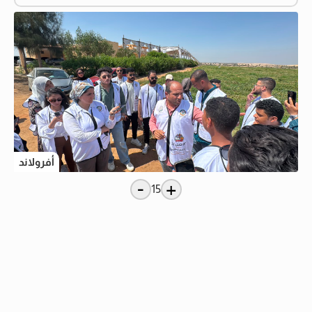
أفرولاند
-
+
15