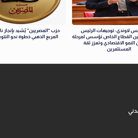
جس لاوندي: توجيهات الرئيس
حزب “المصريين” يُشيد بإنجاز نا
ن القطاع الخاص تؤسس لمرحلة
المربع الذهبي خطوة نحو التتوي
 النمو الاقتصادي وتعزز ثقة
المستثمرين
دني