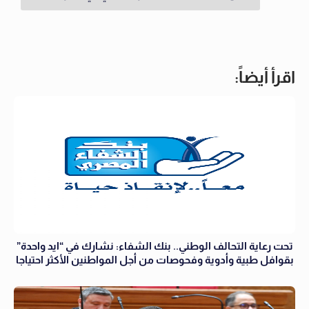
اقرأ أيضاً:
تحت رعاية التحالف الوطني.. بنك الشفاء: نشارك في “ايد واحدة”
بقوافل طبية وأدوية وفحوصات من أجل المواطنين الأكثر احتياجا