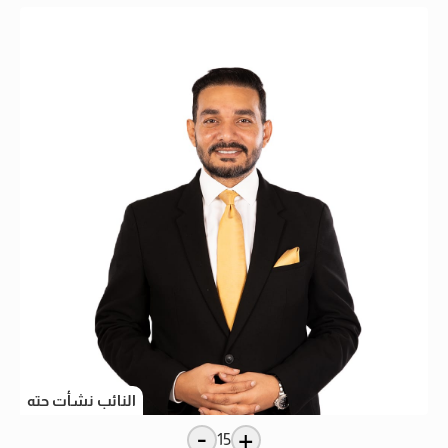
النائب نشأت حته
-
+
15