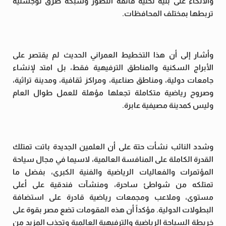
والاتكاء على بنية تحتية فائقة التطور وشبكة طرق لوجستية
تربطها بمختلف المحافظات.
وأشار إلى أن هذا التخطيط العمراني الحديث لم يقتصر على
الأبراج السكنية والمناطق الترفيهية فقط، بل امتد لإنشاء
جامعات دولية، ومناطق صناعية، ومراكز ثقافية، ومدينة تراثية،
وصروح رياضية متكاملة تجعلها مؤهلة للعمل طوال العام
وليس كمدينة مصيفية عابرة.
وشدد النائب نشأت حتة على أن العلمين الجديدة باتت تمتلك
القدرة الكاملة على المنافسة العالمية، لاسيما في مجال سياحة
المؤتمرات والفعاليات الرياضية والفنية الكبرى، بفضل ما
تمتلكه من شواطئ ساحرة، ومنشآت فندقية على أعلى
مستوى، وملاعب ومجمعات رياضية قادرة على استضافة
البطولات الدولية. مؤكداً أن هذه المقومات تضع مصر بقوة على
خريطة السياحة الرياضية والترفيهية العالمية وتجذب المزيد من