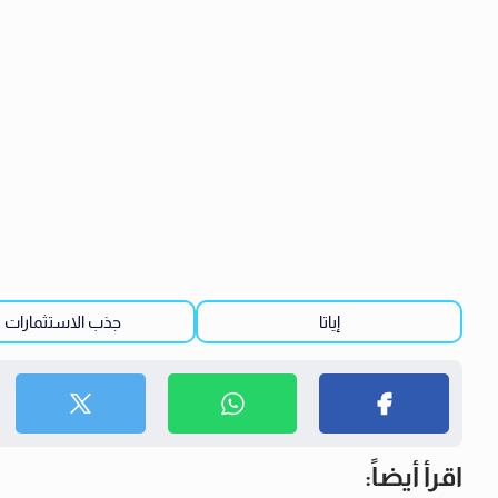
إياتا
جذب الاستثمارات
اقرأ أيضاً: