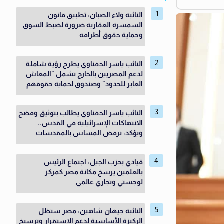
النائبة ولاء الصبان: تطبيق قانون
السمسرة العقارية ضرورة لضبط السوق
وحماية حقوق أطرافه
النائب ياسر الحفناوي يطرح رؤية شاملة
لدعم المصريين بالخارج تشمل "المعاش
العابر للحدود" وصندوق لحماية حقوقهم
النائب ياسر الحفناوي يطالب بتوثيق وفضح
الانتهاكات الإسرائيلية في القدس..
ويؤكد: نرفض المساس بالمقدسات
قيادي بحزب الجيل: اجتماع الرئيس
بالعلمين يرسخ مكانة مصر كمركز
لوجستي وتجاري عالمي
النائبة جيهان شاهين: مصر ستظل
الركيزة الأساسية لدعم الاستقرار وترسيخ