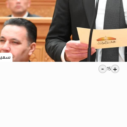
سعيد 
-
+
15