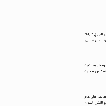
الجوي “إياتا”
ري وقدرته على تحقيق
قة وصل مباشرة
ا ينعكس بصورة
المي حتى عام
ع النقل الجوي