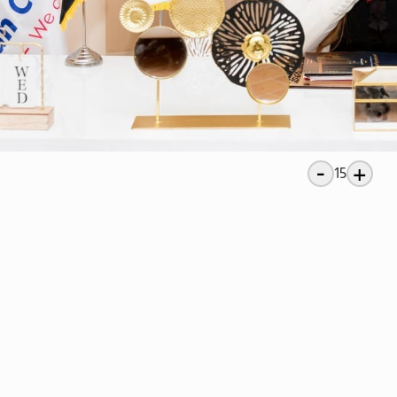
-
+
15