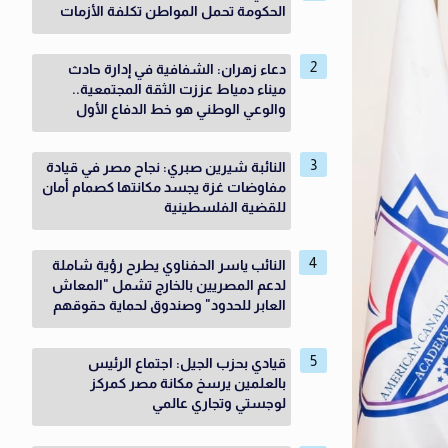
الحكومة تحمل المواطن تكلفة الأزمات
دعاء زهران: الشفافية في إدارة حادث
ميناء دمياط عززت الثقة المجتمعية..
والوعي الوطني هو خط الدفاع الأول
النائبة شيرين صبري: نجاح مصر في قيادة
مفاوضات غزة يجسد مكانتها كصمام أمان
للقضية الفلسطينية
النائب ياسر الحفناوي يطرح رؤية شاملة
لدعم المصريين بالخارج تشمل "المعاش
العابر للحدود" وصندوق لحماية حقوقهم
قيادي بحزب الجيل: اجتماع الرئيس
بالعلمين يرسخ مكانة مصر كمركز
لوجستي وتجاري عالمي