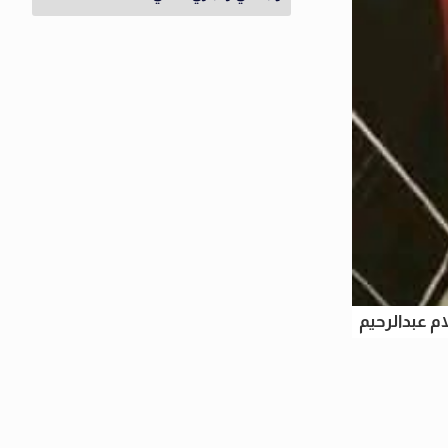
م عبدالرحيم