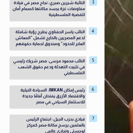
النائبة شيرين صبري: نجاح مصر في قيادة
مفاوضات غزة يجسد مكانتها كصمام أمان
للقضية الفلسطينية
النائب ياسر الحفناوي يطرح رؤية شاملة
لدعم المصريين بالخارج تشمل "المعاش
العابر للحدود" وصندوق لحماية حقوقهم
النائب محمود مرسى: مصر شريك رئيسي
في تثبيت التهدئة ودعم حقوق الشعب
الفلسطيني
رئيس إمكان IMKAN: السياحة النيلية
والاقتصاد الأزرق يفتحان آفاقًا جديدة
للاستثمار السياحي في مصر
قيادي بحزب الجيل: اجتماع الرئيس
بالعلمين يرسخ مكانة مصر كمركز
لوجستي وتجاري عالمي