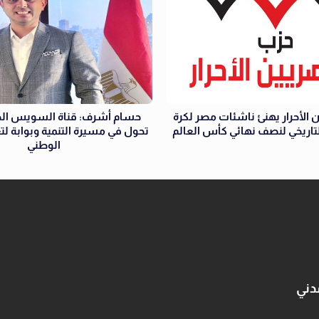
 الأحرار يهنئ ناشئات مصر لكرة
حسام أشرف: قناة السويس الج
التاريخي لنصف نهائي كأس العالم
تحول في مسيرة التنمية وبوابة لتع
الوطني
دني