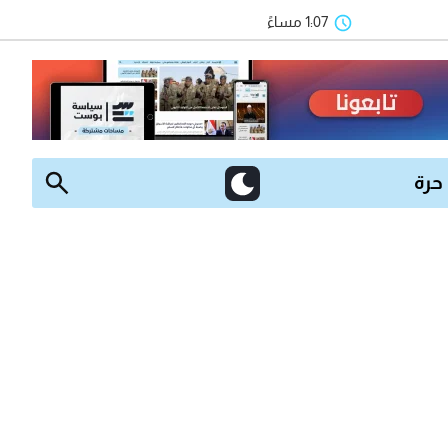
1:07 مساءً
 حرة