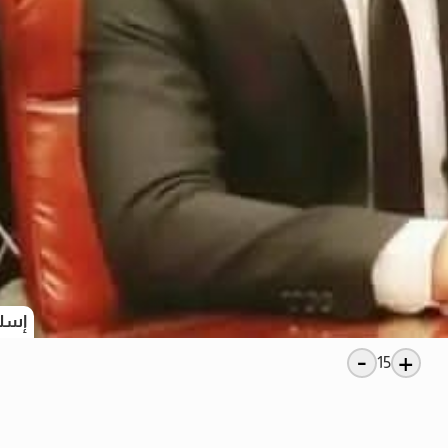
إسلا
-
+
15