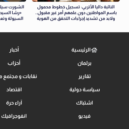
النائبة داليا الأتربي: تسجيل خطوط محمول
الشورت سيلين
باسم المواطنين دون علمهم أمر غير مقبول..
«رشا السيد 
ولابد من تشديد إجراءات التحقق من الهوية
السيولة وتعم
الرئيسية
أخبار
برلمان
أحزاب
تقارير
نقابات و مجتمع م
سياسة دولية
اقتصاد
اشتباك
آراء حرة
فيديو
انفوجرافيك