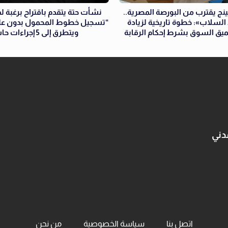
ج يقترب من البورصة المصرية..
نشأت حتة يتقدم باقتراح برغبة ل
السلاب»: خطوة تاريخية لزيادة
“تسجيل خطوط المحمول بدون علم
يق السوق بشرط إحكام الرقابة
ويتطرق إلى 5 إجراءات حاسمة
دني
اتصل بنا
سياسة الخصوصية
من نحن