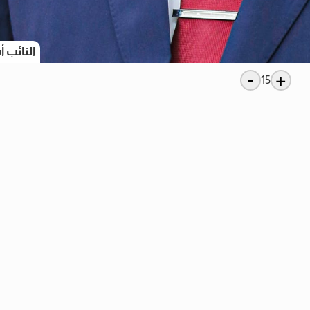
النائب 
-
+
15