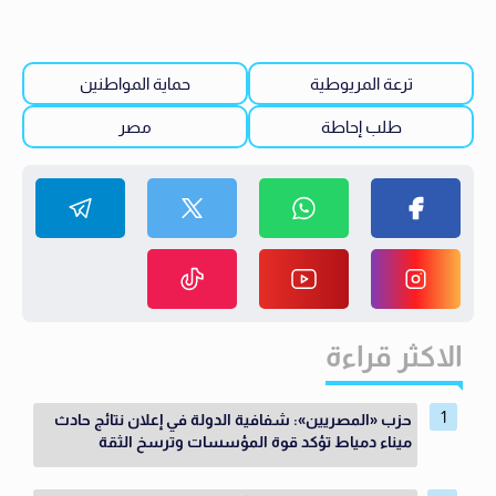
ترعة المريوطية
حماية المواطنين
طلب إحاطة
مصر
الاكثر قراءة
حزب «المصريين»: شفافية الدولة في إعلان نتائج حادث
ميناء دمياط تؤكد قوة المؤسسات وترسخ الثقة