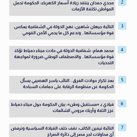
مجدي حمدان ينتقد زيادة أسعار الكهرباء: الحكومة تحمل
المواطن تكلفة الأزمات
النائبة جيهان شاهين: نهج الدولة في الشفافية يعكس
قوة مؤسساتها.. وندعم كل ما يحمي الأمن القومي
محمد همام: شفافية الدولة في حادث ميناء دمياط تؤكد
قوة مؤسساتها.. والاصطفاف الوطني ضرورة لمواجهة
التحديات
بعد تكرار حوادث الغرق.. النائب ياسر الهضيبي يسأل
الحكومة عن منظومة الرقابة على حمامات السباحة
قيادي بـ «مستقبل وطن»: بيان الحكومة حول ميناء دمياط
عزز الثقة وأربك مروجي الشائعات
النائبة نيفين الكاتب: نقف خلف القيادة السياسية ونرفض
أي محاولات لجر مصر إلى دائرة الصراع