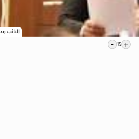
النائب مح
-
+
15