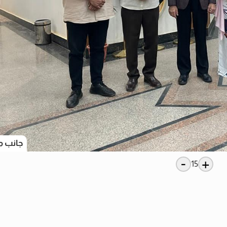
جانب م
-
+
15