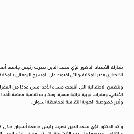
شارك الأستاذ الدكتور لؤي سعد الدين نصرت رئيس جامعة أسوان
الانصاري مدير المكتبة ،والتي اقيمت على المسرح الروماني بالمكتبة
وتتضمن الاحتفالية التي أقيمت مساء الأحد أمس عددًا من الفقرات
الأغاني، وفقرات نوبية تراثية مبهرة، وحكايات ثقافية ممتعة تأخذ ا
وتُبرز خصوصية الهوية الثقافية لمحافظة أسوان.
وأكد الدكتور لؤي سعد الدين نصرت رئيس جامعة أسوان خلال كلم
والثقافي، وحرصها على دعم الأنشطة التي تسهم في نشر الوعي الث