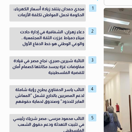
مجدي حمدان ينتقد زيادة أسعار الكهرباء:
الحكومة تحمل المواطن تكلفة الأزمات
دعاء زهران: الشفافية في إدارة حادث
ميناء دمياط عززت الثقة المجتمعية..
والوعي الوطني هو خط الدفاع الأول
النائبة شيرين صبري: نجاح مصر في قيادة
مفاوضات غزة يجسد مكانتها كصمام أمان
للقضية الفلسطينية
النائب ياسر الحفناوي يطرح رؤية شاملة
لدعم المصريين بالخارج تشمل "المعاش
العابر للحدود" وصندوق لحماية حقوقهم
النائب محمود مرسى: مصر شريك رئيسي
في تثبيت التهدئة ودعم حقوق الشعب
الفلسطيني