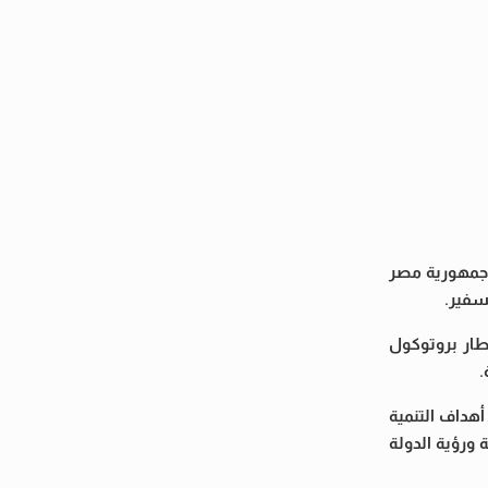
 جمهورية مصر
سفير.
طار بروتوكول
.
أهداف التنمية
 ورؤية الدولة