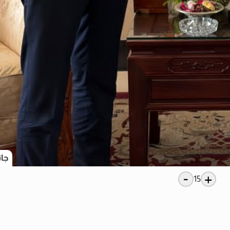
جان
-
+
15