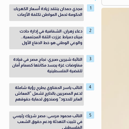
مجدي حمدان ينتقد زيادة أسعار الكهرباء:
الحكومة تحمل المواطن تكلفة الأزمات
دعاء زهران: الشفافية في إدارة حادث
ميناء دمياط عززت الثقة المجتمعية..
والوعي الوطني هو خط الدفاع الأول
النائبة شيرين صبري: نجاح مصر في قيادة
مفاوضات غزة يجسد مكانتها كصمام أمان
للقضية الفلسطينية
النائب ياسر الحفناوي يطرح رؤية شاملة
لدعم المصريين بالخارج تشمل "المعاش
العابر للحدود" وصندوق لحماية حقوقهم
النائب محمود مرسى: مصر شريك رئيسي
في تثبيت التهدئة ودعم حقوق الشعب
الفلسطيني