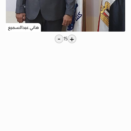
هاني عبدالسميع
-
+
15