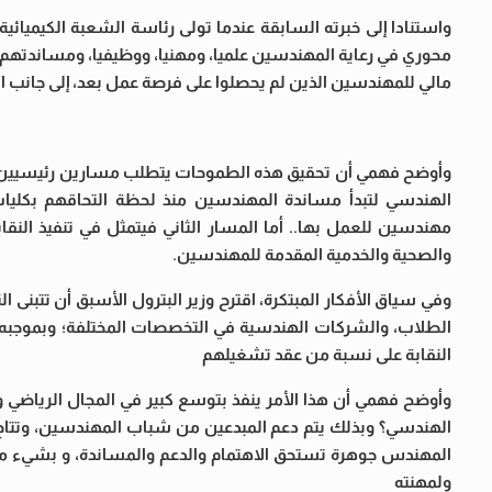
واستنادا إلى خبرته السابقة عندما تولى رئاسة الشعبة الكيميائية
محوري في رعاية المهندسين علميا، ومهنيا، ووظيفيا، ومساندتهم 
مالي للمهندسين الذين لم يحصلوا على فرصة عمل بعد، إلى جانب ا
وأوضح فهمي أن تحقيق هذه الطموحات يتطلب مسارين رئيسيين؛ أو
الهندسي لتبدأ مساندة المهندسين منذ لحظة التحاقهم بكليات
مهندسين للعمل بها.. أما المسار الثاني فيتمثل في تنفيذ ال
والصحية والخدمية المقدمة للمهندسين.
وفي سياق الأفكار المبتكرة، اقترح وزير البترول الأسبق أن تتبنى 
الطلاب، والشركات الهندسية في التخصصات المختلفة؛ وبموجبه 
النقابة على نسبة من عقد تشغيلهم
وأوضح فهمي أن هذا الأمر ينفذ بتوسع كبير في المجال الرياضي و
الهندسي؟ وبذلك يتم دعم المبدعين من شباب المهندسين، وتتاح 
المهندس جوهرة تستحق الاهتمام والدعم والمساندة، و بشيء من
ولمهنته