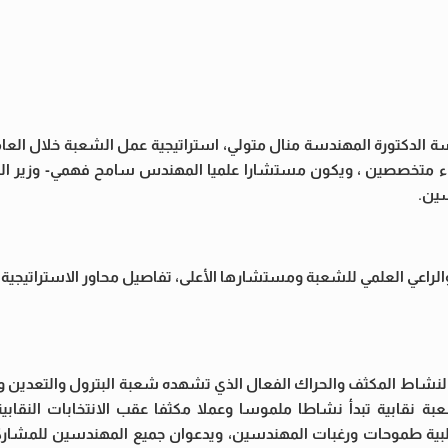
ة الدكتورة المهندسة منال متولي، استراتيجية عمل الشعبة خلال العام
راء متخصصين ، ويكون مستشارا علميا المهندس سامح فهمي- وزير الب
سين.
الراعي العلمي للشعبة ومستشارها الأعلى، تفاصيل محاور الاستراتيجية
لنشاط المكثف والحراك الفعال الذي تشهده شعبة البترول والتعدين وال
نقابية تبدأ نشاطا ملموسا وعملا مكثفا عقب الانتخابات النقابية ا
تلبية طموحات ورغبات المهندسين، ويدعوان جميع المهندسين للمشارك