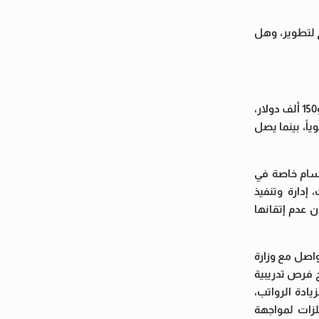
 لتطوير، وهل
وفي هذا الإطار، استعرض فهمي مقارنة للأجور السنوية للمهندسين عالميا؛ حيث يتراوح راتب المهندس في الولايات المتحدة بين 90 ألف و150 ألف دولار،
لإمارات بين 70 ألف و350 ألف درهم إماراتي سنوياً، بينما يصل
قسام خاصة في
إدارة وتنفيذ
ن عدم إتقانها
اصل مع وزارة
 فرص تدريبية
دة الرواتب،
زات لمواجهة