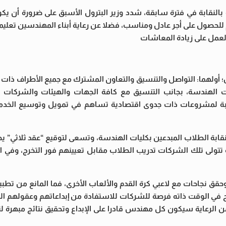
 بالنقابة في فترة سابقة، شدد وزير البترول الأسبق على ضرورة أن يكو
للحصول على أجر عادل ومناسب، فضلا عن رعاية أبناء المهندسين تعليمي
لعمل على زيادة المعاشات
لهما: التواصل والتنسيق والتعاون المشترك مع جميع الأطراف ذات ال
 الهندسة، بجانب التنسيق مع كافة الجهات والهيئات والشركات ال
نقابة لمشروعات ذات جدوى اقتصادية تساهم في تمويل وتوسيع الخدما
النقابة الطلاب المبدعين بكليات الهندسة، وتسعى لتوقيع “عقد ثلاثي” ي
تتولى تلك الشركات تدريب الطلاب مقابل تعيينهم فور التخرج، وفي 
حقق نجاحات مع لاعبي كرة القدم والألعاب الأخرى، فما المانع من تطب
في الوقت ذاته فرصة للشركات للاستفادة من إبداعاتهم وعقولهم المت
 الرعاية سيكون كل مهندس قادرا على الإبداع وتحقيق نتائج مبهرة 