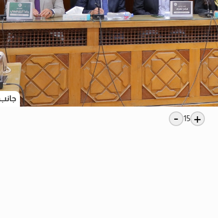
جانب 
-
+
15