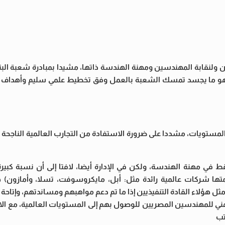
ولنقابة المهندسين ومهنة الهندسة ذاتها، مشيدا بمبادرة شعبة البت
، وهو ما يجسد تمسك الشعبة بالعمل وفق تخطيط علمي سليم وأهداف
ستويات، مشددا على ضرورة الاستفادة من التجارب العالمية الناجحة 
قط في مهنة الهندسة، ولكن في الإدارة أيضا، لافتا إلى أن نسبة كبير
ركة في العالم (وفي مقدمتها شركات عالمية رائدة مثل: أبل، مايكروسوفت، تسلا، وأماز
 هؤلاء القادة التنفيذيين إذا ما تم دعم مواهبهم ومساندتهم، وإتاحة
ني للمهندسين المصريين للوصول بهم إلى المستويات العالمية، مع الار
تب