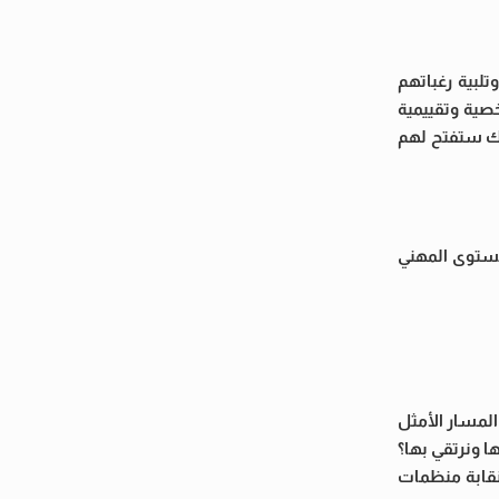
لبية رغباتهم
صية وتقييمية
لك ستفتح لهم
لمستوى المهني
المسار الأمثل
ا ونرتقي بها؟
نقابة منظمات