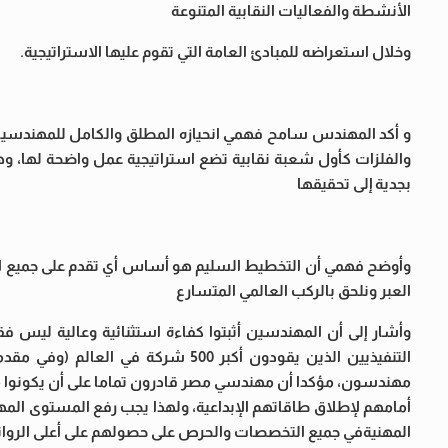
الأنشطة والفعاليات النقابية المتنوعة
وخلال استعراضه للمبادئ العامة التي تقوم عليها الاستراتيجية.
و أكد المهندس سامح فهمي انحيازه المطلق والكامل للمهندسين 
والفلزات كأول شعبة نقابية تضع استراتيجية عمل واضحة لها
بجدية إلى تحقيقها
وأوضح فهمي أن التخطيط السليم هو أساس أي تقدم على جميع الم
العبر ونلحق بالركب العالمي المتسارع
وأشار إلى أن المهندسين أثبتوا كفاءة استثنائية وعالية ليس ف
التنفيذيين الذين يقودون أكبر 500 ش
مهندسون، مؤكدا أن مهندسي مصر قادرون تماما على أن يكونوا مثل
أمامهم لإطلاق طاقاتهم الإبداعية، ولهذا يجب رفع المستوى المه
المهنيةفي جميع التخصصات والحرص على حصولهم على أعلى الروا