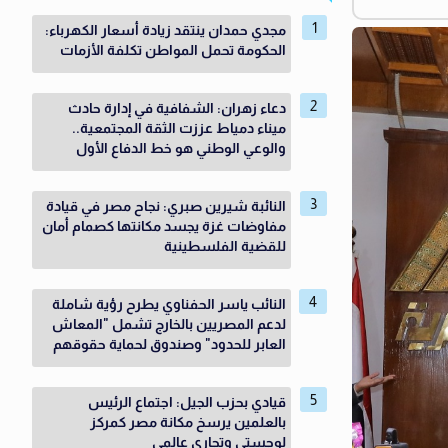
مجدي حمدان ينتقد زيادة أسعار الكهرباء:
الحكومة تحمل المواطن تكلفة الأزمات
دعاء زهران: الشفافية في إدارة حادث
ميناء دمياط عززت الثقة المجتمعية..
والوعي الوطني هو خط الدفاع الأول
النائبة شيرين صبري: نجاح مصر في قيادة
مفاوضات غزة يجسد مكانتها كصمام أمان
للقضية الفلسطينية
النائب ياسر الحفناوي يطرح رؤية شاملة
لدعم المصريين بالخارج تشمل "المعاش
العابر للحدود" وصندوق لحماية حقوقهم
قيادي بحزب الجيل: اجتماع الرئيس
بالعلمين يرسخ مكانة مصر كمركز
لوجستي وتجاري عالمي