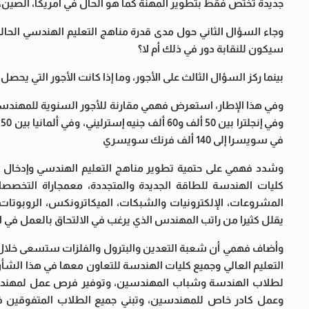
جديدة تختص فقط بتطوير المهنة كما هو الحال في أمريكا، الصين، إن
وجاء السؤال الثاني حول مدى قدرة مناهج التعليم الهندسي الحال
سيكون للنقابة دور في ذلك أم لا؟
بينما ركز السؤال الثالث على الأجور، وما إذا كانت الأجور التي يحص
في سويسرا إلى 140 ألف فرنك سويسري
وشدد فهمي على حتمية تطوير مناهج التعليم الهندسي وإدخال ت
كليات الهندسة للطاقة الجديدة والمتجددة، معمجاراة التخصصات 
المشروعات، الإلكترونيات والشبكات، الميكاترونكس، الروبوتات، وا
يقلل كثيرا من راتب المهندس الذي يرغب في الالتحاق بالعمل في ال
وأضاف فهمي أن شعبة التعدين والبترول والفلزات ستسعى خلال 
التعليم العالي وجميع كليات الهندسة للتعاون معها في هذا ال
لطلاب الهندسة وشباب المهندسين، وتوفير فرص عمل لمهندسي
وعمل كادر خاص للمهندسين، وتبني جميع الطلاب المتفوقين ف