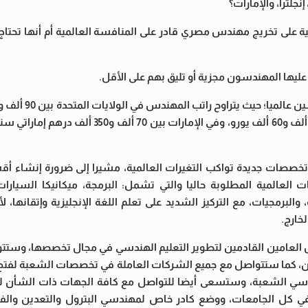
جلترا، والإمارات؟
ية على تخريج مهندس مصري قادر على المنافسة العالمية أم أنها تحتاج
ل عليها المهندسون مجزية أو تليق بهم على الأقل.
وفي إنجلترا بين 50 ألف و60 ألف جنيه إسترليني، وفي ألمانيا بين 50 ألف و60 ألف يورو، وفي ا
خصصات جديدة تواكب التغيرات العالمية، مشيرا إلى ضرورة إنشاء أ
العالمية المطلوبة حاليا والتي تشمل: البرمجة، ميكانيكا السيارات، 
لبرمجيات، مع التركيز الشديد على تعلم اللغة الإنجليزية وإتقانها، لأ
خارج.
العامين القادمين لتطوير التعليم الهندسي في مجال تخصصها، وستتو
شأن، كما ستتواصل مع جميع الشركات العاملة في تخصصات الشعبة لفتح
 الشعبة، وستسعى أيضا للتواصل مع كافة الجهات ذات الشأن لزيا
ي كل الجامعات، ووضع كادر خاص لمهندسي البترول والتعدين والفل