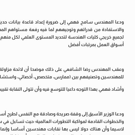
ودعا المهندس سامح فهمي إلى ضرورة إعداد قاعدة بيانات حديث
والاستفادة من قدراتهم وتوجيههم لما فيه رفعة مستواهم المهني 
لجميع خريجي كليات الهندسة لتحديد المستوى العلمي لكل منهم، 
أسواق العمل بمرتبات أفضل
وعقب المهندس رضا الشافعي على ذلك موضحا أن لائحة مزاولة المه
للمهندسين وتصنيفهم بين (ممارس، متخصص، أخصائي، واستشا
وأشاد فهمي بهذا التوجه داعيا للتوسع فيه وأن تتولى النقابة تقي
ودعا الوزير الأسبق إلى وقفة صريحة وصادقة مع النفس لطرح أسئلة
والخطوات القادمة لمواكبة التطورات العالمية؛ حيث تساءل في سؤاله
لاسيما وأن هناك دولا ليس بها نقابات مهندسين أساسا وإنما ي