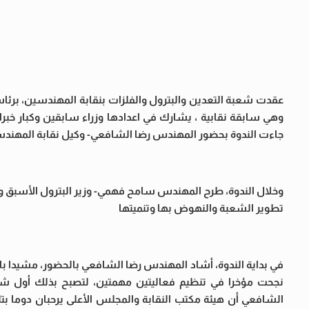
عقدت شعبة التعدين والبترول والفلزات بنقابة المهندسين، برئاس
وهي سابقة نقابية ، يشارك في اعدادها وزراء سابقين وكبار خب
جاءت الندوة بحضور المهندس رضا الشافعي- وكيل نقابة المهند
وخلال الندوة، طرح المهندس سامح فهمي- وزير البترول الأسبق و
تطوير الشعبة والنهوض بها وتنميتها
في بداية الندوة، أشاد المهندس رضا الشافعي بالحضور، مشيدا با
نجحت مؤخرا في تنظيم فعاليتين مهمتين، لتصبح بذلك أول شعبة 
الشافعي أن هيئة مكتب النقابة والمجلس الأعلى يرحبان دوما ب