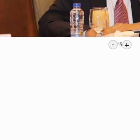
-
+
15