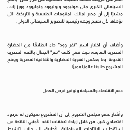
السينمائي الكبرى مثل هوليوود وبوليوود ونوليوود وورزازات،
مشيرًا إلى أن مصر تمتلك المقومات الطبيعية والتاريخية التي
تؤهلها لأن تصبح وجهة رئيسية للتصوير السينمائي الدولي.
وأضاف أن اختيار اسم “نفر وود” جاء انطلاقًا من الحضارة
المصرية القديمة، حيث تعني كلمة “نفر” الجمال باللغة المصرية
القديمة، بما يعكس الهوية الحضارية والثقافية المصرية ويمنح
المشروع طابعًا عالميًا مميزًا.
دعم الاقتصاد والسياحة وتوفير فرص العمل
وأشار عضو مجلس الشيوخ إلى أن المشروع سيكون له مردود
اقتصادي كبير، من خلال زيادة تدفقات النقد الأجنبي الناتجة عن
استقطاب الإنتاجات السينمائية الأجنبية، إلى جانب تنشيط