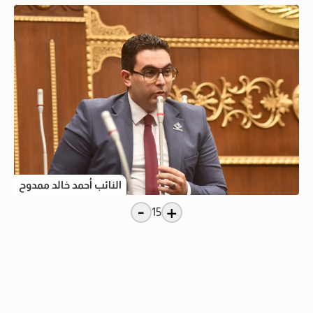
النائب أحمد خالد ممدوح
-
+
15