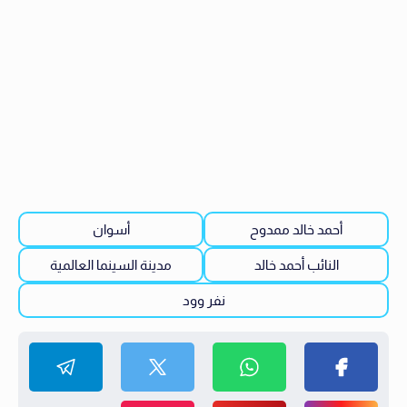
أحمد خالد ممدوح
أسوان
النائب أحمد خالد
مدينة السينما العالمية
نفر وود