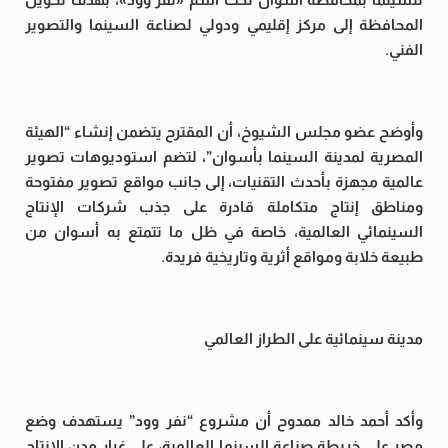
المحافظة إلى مركز إقليمي ودولي لصناعة السينما والتصوير
الفني.
وأوضح عضو مجلس الشيوخ، أن المقترح يتضمن إنشاء “الهيئة
المصرية لمدينة السينما بأسوان”، لتضم استوديوهات تصوير
عالمية مجهزة بأحدث التقنيات، إلى جانب مواقع تصوير مفتوحة
ومناطق إنتاج متكاملة قادرة على جذب شركات الإنتاج
السينمائي العالمية، خاصة في ظل ما تتمتع به أسوان من
طبيعة خلابة ومواقع أثرية وتاريخية فريدة.
مدينة سينمائية على الطراز العالمي
وأكد أحمد خالد ممدوح أن مشروع “نفر وود” يستهدف وضع
مصر على خريطة صناعة السينما العالمية، على غرار مدن الإنتاج