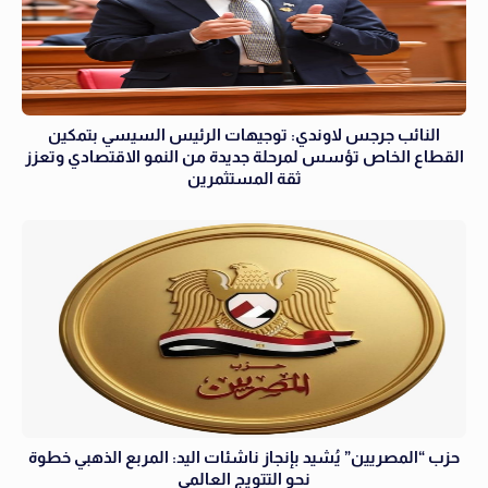
النائب جرجس لاوندي: توجيهات الرئيس السيسي بتمكين
القطاع الخاص تؤسس لمرحلة جديدة من النمو الاقتصادي وتعزز
ثقة المستثمرين
حزب “المصريين” يُشيد بإنجاز ناشئات اليد: المربع الذهبي خطوة
نحو التتويج العالمي