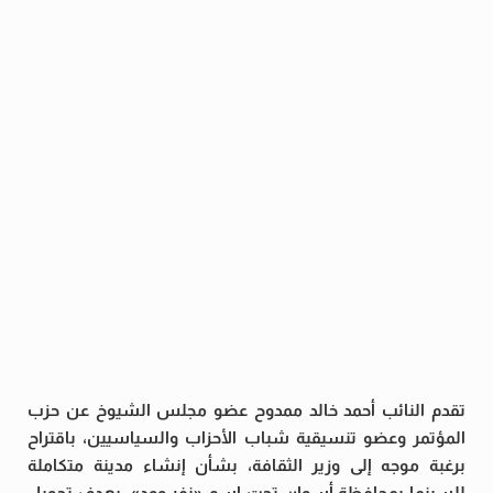
تقدم النائب أحمد خالد ممدوح عضو مجلس الشيوخ عن حزب
المؤتمر وعضو تنسيقية شباب الأحزاب والسياسيين، باقتراح
برغبة موجه إلى وزير الثقافة، بشأن إنشاء مدينة متكاملة
للسينما بمحافظة أسوان تحت اسم «نفر وود»، بهدف تحويل