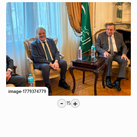
image-1779374779
-
+
15