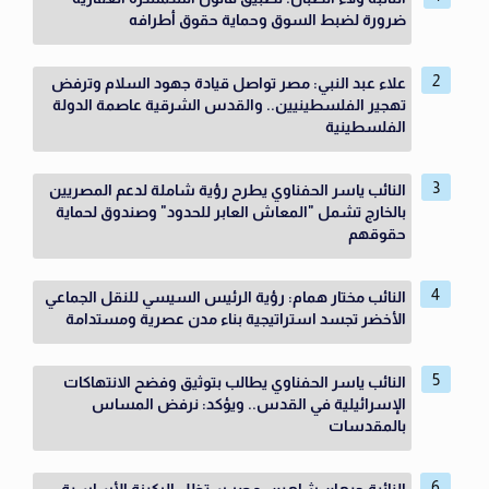
ضرورة لضبط السوق وحماية حقوق أطرافه
علاء عبد النبي: مصر تواصل قيادة جهود السلام وترفض
تهجير الفلسطينيين.. والقدس الشرقية عاصمة الدولة
الفلسطينية
النائب ياسر الحفناوي يطرح رؤية شاملة لدعم المصريين
بالخارج تشمل "المعاش العابر للحدود" وصندوق لحماية
حقوقهم
النائب مختار همام: رؤية الرئيس السيسي للنقل الجماعي
الأخضر تجسد استراتيجية بناء مدن عصرية ومستدامة
النائب ياسر الحفناوي يطالب بتوثيق وفضح الانتهاكات
الإسرائيلية في القدس.. ويؤكد: نرفض المساس
بالمقدسات
النائبة جيهان شاهين: مصر ستظل الركيزة الأساسية