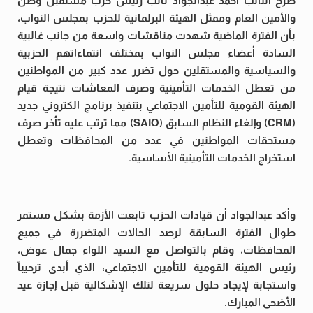
صرح النائب أحمد عبدالجواد نائب رئيس حزب مستقبل وطن
والأمين العام وممثل الهيئة البرلمانية للحزب بمجلس النواب،
بأن الفترة الماضية شهدت مناقشات واسعة من جانب غالبية
السادة أعضاء مجلس النواب بمختلف انتماءاتهم الحزبية
والسياسية والمستقلين حول تضرر عدد كبير من المواطنين
من تعطل الخدمات التأمينية وصرف المعاشات نتيجة قيام
الهيئة القومية للتأمين الاجتماعي بتنفيذ برنامج الكتروني جديد
(CRM) وإلغاء النظام السابق (SAIO) مما ترتب عليه تأخر صرف
مستحقات المواطنين في عدد من المحافظات وتعطل
استخراج الخدمات التأمينية الأساسية.
وأكد عبدالجواد أن قيادات الحزب تابعت الأزمة بشكل مستمر
طوال الفترة السابقة لرصد الحالات المتضررة في جميع
المحافظات، وقام بالتواصل مع السيد اللواء جمال عوض،
رئيس الهيئة القومية للتأمين الاجتماعي، الذي أبدى ترحيباً
واستجابة لإيجاد حلول سريعة لتلك الإشكالية قبل إجازة عيد
الأضحى المبارك.