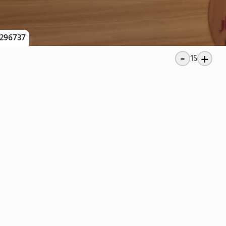
296737
-
+
15