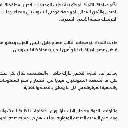
نظّمت لجنة التنمية المجتمعية بحزب المصريين الأحرار بمحافظة ا
الصحي والأمن الغذائي لمواجهة فوضى السوشيال ميديا»، وذلك في
المرتبطة بصحة الأسرة المصرية.
جاءت الندوة بتوجيهات النائب عصام خليل رئيس الحزب وعضو مج
فاضل عضو الهيئة العليا وأمين الحزب بمحافظة السويس.
وحاضر في الندوة الدكتور مارك ماهي، والمهندسة منال بكر، حيث ا
ظل ما تشهده السوشيال ميديا من انتشار واسع للمعلومات غير
والعلمية الموثوقة في كل ما يتعلق بالصحة والتغذية.
وتناولت الندوة مخاطر الانسياق وراء الأنظمة الغذائية العشوا
ومفاهيم التغذية الصحية المتوازنة، بما يسهم في حماية صحة الفرد