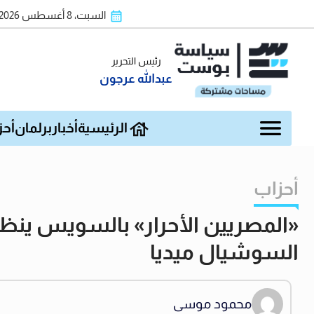
السبت، 8 أغسطس 2026
رئيس التحرير
عبدالله عرجون
الرئيسية
أخبار
برلمان
أحز
أحزاب
«المصريين الأحرار» بالسويس ينظم
السوشيال ميديا
محمود موسى