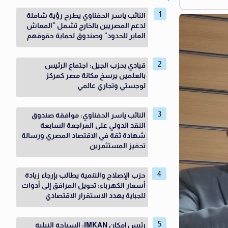
النائب ياسر الحفناوي يطرح رؤية شاملة
لدعم المصريين بالخارج تشمل "المعاش
العابر للحدود" وصندوق لحماية حقوقهم
قيادي بحزب الجيل: اجتماع الرئيس
بالعلمين يرسخ مكانة مصر كمركز
لوجستي وتجاري عالمي
النائب ياسر الحفناوي: موافقة صندوق
النقد الدولي على المراجعة السابعة
شهادة ثقة في الاقتصاد المصري ورسالة
تحفيز المستثمرين
حزب الإصلاح والتنمية يطالب بإرجاء زيادة
أسعار الكهرباء: تحويل المرافق إلى أدوات
للجباية يهدد الاستقرار الاقتصادي
رئيس إمكان IMKAN: السياحة النيلية