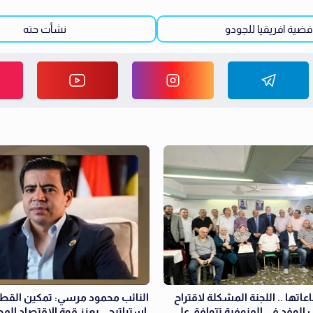
فضية افريقيا للجودو
نشأت حته
عاتها .. اللجنة المشكلة لاقتراح
النائب محمود مرسي: تمكين القطا
الوفد في المنوفية تتوافق على
استراتيجي يعزز قوة الاقتصاد ال