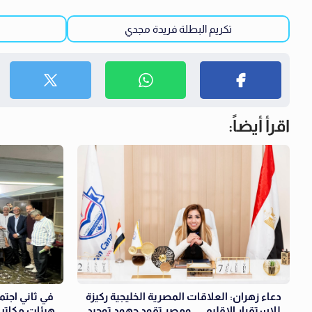
تكريم البطلة فريدة مجدي
اقرأ أيضاً:
دعاء زهران: العلاقات المصرية الخليجية ركيزة
في ثاني اجتما
للاستقرار الإقليمي.. ومصر تقود جهود توحيد
هيئات مكاتب 