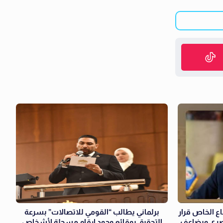
ع الخاص قرار
برلماني يطالب “القومي للاتصالات” بسرعة
مصري ويضاعف
التحقيق بوقائع وجود ارقام مسجلة لأشخاص