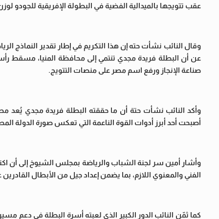
عقب تتويجها بالميدالية الفضية في البطولة الإفريقية للجودو لوزن تحت 70 كجم، والتي استضافتها العاصمة الكين
وقال النائب نشأت حته إن هذا التكريم في إطار تقدير النماذج الري
عن أن البطلة فريدة مجدي تنتمي إلى محافظة المنيا، مسقط رأس
صناعة الإنجاز ورفع اسم مصر على منصات التتويج.
وأكد النائب نشأت حتة أن ما حققته البطلة فريدة مجدي يُعد مص
أصبحت أحد أبرز أدوات القوة الناعمة التي تعكس صورة الدولة المص
وأشار أمين سر لجنة الشباب والرياضة بمجلس الشيوخ إلى أن اكتش
الفني والمعنوي اللازم، بما يضمن إعداد جيل من الأبطال القادرين ع
كما ثمّن النائب الدور الكبير الذي لعبته أسرة البطلة في دعم مسير