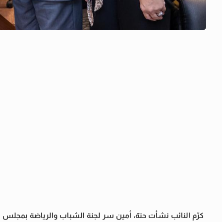
كرّم النائب نشأت حتة، أمين سر لجنة الشباب والرياضة بمجلس الش