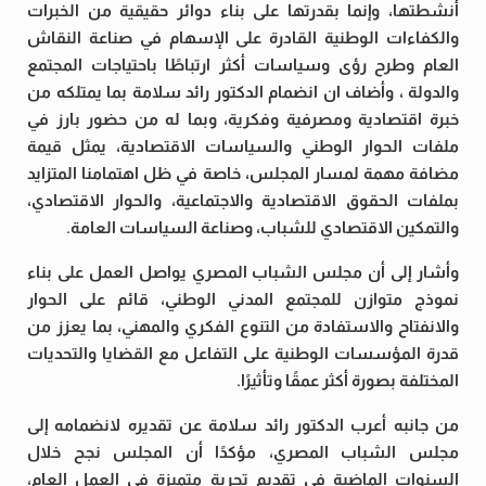
أنشطتها، وإنما بقدرتها على بناء دوائر حقيقية من الخبرات
والكفاءات الوطنية القادرة على الإسهام في صناعة النقاش
العام وطرح رؤى وسياسات أكثر ارتباطًا باحتياجات المجتمع
والدولة ، وأضاف ان انضمام الدكتور رائد سلامة بما يمتلكه من
خبرة اقتصادية ومصرفية وفكرية، وبما له من حضور بارز في
ملفات الحوار الوطني والسياسات الاقتصادية، يمثل قيمة
مضافة مهمة لمسار المجلس، خاصة في ظل اهتمامنا المتزايد
بملفات الحقوق الاقتصادية والاجتماعية، والحوار الاقتصادي،
والتمكين الاقتصادي للشباب، وصناعة السياسات العامة.
وأشار إلى أن مجلس الشباب المصري يواصل العمل على بناء
نموذج متوازن للمجتمع المدني الوطني، قائم على الحوار
والانفتاح والاستفادة من التنوع الفكري والمهني، بما يعزز من
قدرة المؤسسات الوطنية على التفاعل مع القضايا والتحديات
المختلفة بصورة أكثر عمقًا وتأثيرًا.
من جانبه أعرب الدكتور رائد سلامة عن تقديره لانضمامه إلى
مجلس الشباب المصري، مؤكدًا أن المجلس نجح خلال
السنوات الماضية في تقديم تجربة متميزة في العمل العام،