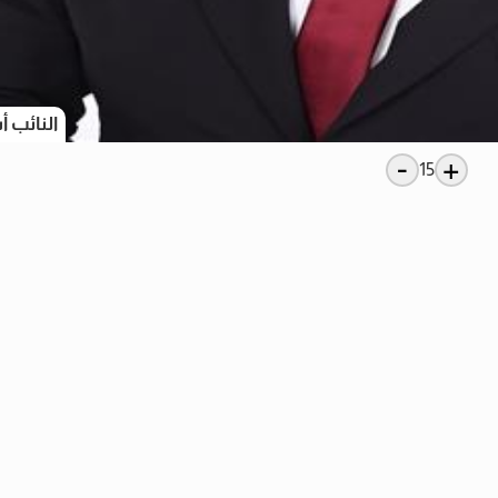
النائب 
-
+
15