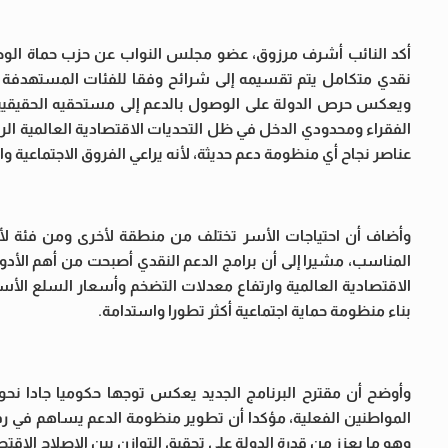
أكد النائب أشرف مرزوق، عضو مجلس النواب عن حزب حماة الوطن
نقدي متكامل يتم تقسيمه إلى شرائح وفقا للفئات المستهدفة 
ويعكس حرص الدولة على الوصول بالدعم إلى مستحقيه الحقيقيين ب
الفقراء ومحدودي الدخل في ظل التحديات الاقتصادية العالمية ا
عناصر نجاح أي منظومة دعم حديثة، لأنه يراعي الفروق الاجتماعية 
وأضاف أن احتياجات الأسر تختلف من منطقة لأخرى ومن فئة لأ
المناسب، مشيرا إلى أن برامج الدعم النقدي أصبحت من أهم الأدو
الاقتصادية العالمية وارتفاع معدلات التضخم وأسعار السلع الأس
بناء منظومة حماية اجتماعية أكثر تطورا واستدامة.
وأوضح أن مقترح البرنامج الجديد يعكس توجها حكوميا جادا نحو 
المواطنين الفعلية، مؤكدا أن تطوير منظومة الدعم يساهم في رفع كف
وهو ما يعزز من قدرة الدولة على تحقيق التوازن بين الإصلاح الاقتص