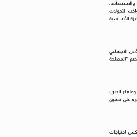
 والاستضافة،
واكب التحولات
كيزة الأساسية
من الاجتماعي
وتضع “المصلحة
علماء الدين،
رة على تحقيق
كس احتياجات