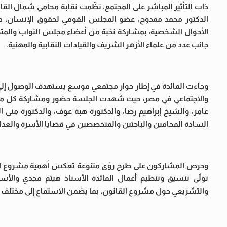
ذات التأثير المباشر على المجتمع، نظّمت نقابة محامي شمال ال
الدكتور محمد ممدوح، عضو المجلس القومي لحقوق الإنسان، 
الأحوال الشخصية، بمشاركة نخبة من أعضاء مجلس النواب والمتخص
جانب عدد من علماء الأزهر الشريف والقيادات النقابية والمهنية.
وجاءت المائدة في إطار حوار مجتمعي موسع يستهدف الوصول إلى مقارب
والاجتماعي في مصر، حيث شهدت الجلسة حضور ومشاركة كل من الن
عامر، والشيخ إبراهيم رضا، والدكتورة هبة عوف، والدكتورة منى
السادة المحامين والباحثين والمتخصصين في قضايا الأسرة والعدالة
وحرص المشاركون على طرح رؤى متنوعة تعكس أهمية مشروع القانو
تولّى تنسيق وتنظيم أعمال المائدة الأستاذ هيثم مجدي والأ
والتشريعي حول مشروع القانون، بما يضمن الاستماع إلى مختلف الرؤ