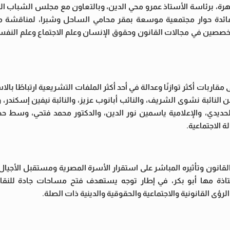
قاهرة، برئاسة الأستاذ عمرو محي الدين، وبالتعاون مع مجلس الشباب ا
مائدة حوار مجتمعية موسعة بمقر محامي الساحل وشبرا، لمناقشة 
صين في مجالات القانون وحقوق الإنسان وعلم الاجتماع وعلم النفس و
ات أكثر توازنًا وعدالة في أحد أكثر الملفات التشريعية ارتباطًا بالا
ائبة نشوى الشريف، والنائب أبانوب عزيز، والنائبة نيفين إسكندر، 
 الحديدي، والإعلامية ياسمين نور الدين، والدكتور محمد فتحي، وسط 
 الاجتماعية.
ن وتأثيره المباشر على استقرار الأسرة المصرية ومستقبل الأجيال ا
ستاذة مها أبو بكر، في إطار توجه يستهدف فتح مساحات جادة للنق
ى القانونية والاجتماعية والحقوقية والدينية ذات الصلة.