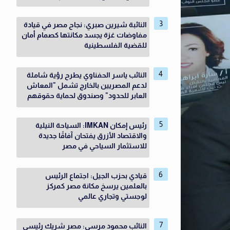
النائبة شيرين صبري: نجاح مصر في قيادة
مفاوضات غزة يجسد مكانتها كصمام أمان
للقضية الفلسطينية
النائب ياسر الحفناوي يطرح رؤية شاملة
لدعم المصريين بالخارج تشمل "المعاش
العابر للحدود" وصندوق لحماية حقوقهم
رئيس إمكان IMKAN: السياحة النيلية
والاقتصاد الأزرق يفتحان آفاقًا جديدة
للاستثمار السياحي في مصر
قيادي بحزب الجيل: اجتماع الرئيس
بالعلمين يرسخ مكانة مصر كمركز
لوجستي وتجاري عالمي
النائب محمود مرسى: مصر شريك رئيسي