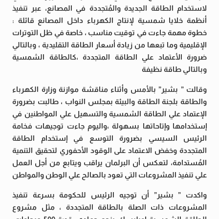
لاستخدام الطاقة الجديدة والمُتجددة في المصانع، عبر تنفيذ
أنظمة خلايا شمسية لإنتاج الكهرباء داخل المصانع قائلة :
خطوة مهمة جاءت في توقيت مناسب ، خاصة في ظل التوترات
الإقليمية وما تبعها من زيادة أسعار الطاقة التقليدية ، وبالتالي
ضرورة الأعتماد علي الطاقة المتجددة ،كالطاقة الشمسية
وبالتالي طاقة نظيفة
وقالت ” بشير” بالأمس وأثناء مناقشة موازنة وزارة الكهرباء
والطاقة بلجنة الطاقة والبيئة بمجلس النواب ، طالبت بضرورة
الإعتماد علي الطاقة الشمسية والتسهيل علي المواطنين في
إستخدامها وإتاحاتها بسهولة ،واليوم جاءت توجيهات فخامة
الرئيس السيسي بضرورة التوسع في إستخدام الطاقة
المتجددة وخفض الاعتماد على الوقود الأحفوري لتحقيق التنمية
المُستدامة، لتعكس أن البرلمان يراقب ويتابع من أجل العمل
علي تنفيذ المشروعات التي تعود بالصالح علي الوطن والمواطن
واكدت ” بشير” أن توجيه الرئيس للحكومة بسرعة تنفيذ
المشروعات ذات الصلة بالطاقة المتجددة ، مثل مشروع