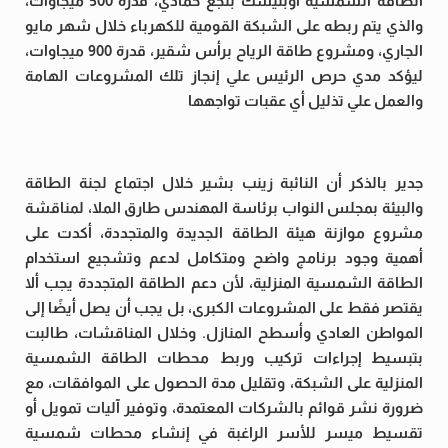
الطاقة الشمسية اوبليسك بنجع حمادي، قدرة 500 ميجاوات،
والذي يتم ربطه على الشبكة القومية للكهرباء خلال شهر مايو
الجاري، ومشروع طاقة الرياح برأس شقير، قدرة 900 ميجاوات،
ليؤكد مدي حرص الرئيس علي إنجاز تلك المشروعات الهامة
والعمل علي تذليل أي عقبات تواجهها
جدير بالذكر أن النائبة زينب بشير خلال اجتماع لجنة الطاقة
والبيئة بمجلس النواب برئاسة المهندس طارق الملا، لمناقشة
مشروع موازنة هيئة الطاقة الجديدة والمتجددة، أكدت على
أهمية وجود برنامج واضح ومتكامل لدعم وتشجيع استخدام
الطاقة الشمسية المنزلية، لأن دعم الطاقة المتجددة يجب ألا
يقتصر فقط على المشروعات الكبرى، بل يجب أن يصل أيضًا إلى
المواطن العادي وأسطح المنازل. وخلال المناقشات، طالبت
بتبسيط إجراءات تركيب وربط محطات الطاقة الشمسية
المنزلية على الشبكة، وتقليل مدة الحصول على الموافقات، مع
ضرورة نشر قوائم بالشركات المعتمدة، وتوفير آليات تمويل أو
تقسيط ميسر للأسر الراغبة في إنشاء محطات شمسية