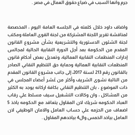
جرم وانها السبب في ضياع حقوق العمال في مصر .
واضاف داود خلال كلمته في الجلسه العامة اليوم ، المخصصة
لمناقشة تقرير اللجنة المشتركة من لجنة القوى العاملة ومكتب
لجنة الشئون الدستورية والتشريعية بشأن مشروع القانون
المقدم من الحكومة بمد أجل الدورة النقابية الحالية لمجالس
إدارات المنظمات النقابية العمالية، وتعديل بعض أحكام قانون
المنظمات النقابية العمالية وحماية حق التنظيم النقابي الصادر
بالقانون رقم 213 لسنة 2017، إلى جانب مشروع القانون المقدم
من النائبة نشوى الشريف وأكثر من عُشر أعضاء المجلس في
ذات الموضوع ، بان التنظيم النقابي بكافة اركانه يوجد به الكثير
من المشاكل ، وان وكالات التشغيل سيف مسلط علي رقاب
العباد الحكومه شريك لان المقاول يتعاقد مع الحكومه ياخذ 5
اضعاف من الحزمه علي حساب العامل والامان الوظيفي لان
العامل بياخد الخمس وال4 بياخدهم المقاول .