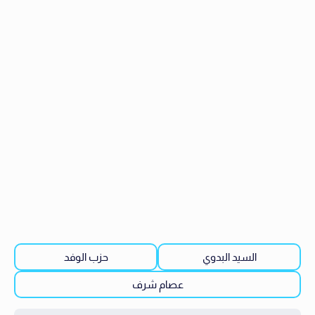
السيد البدوي
حزب الوفد
عصام شرف