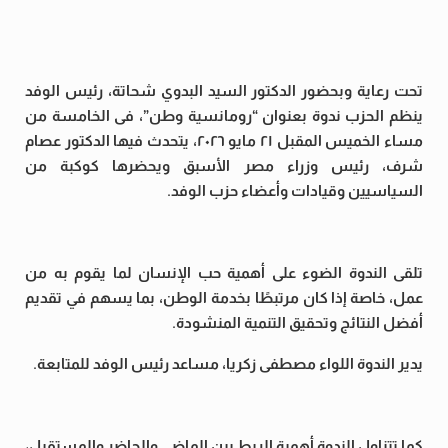
تحت رعاية وبحضور الدكتور السيد البدوي شحاتة، رئيس الوفد
ينظم الحزب ندوة بعنوان “رومانسية وطن”، فى الخامسة من
مساء الخميس المقبل ٢١ مايو ٢٠٢٦، يتحدث فيها الدكتور عصام
شرف، رئيس وزراء مصر الأسبق ويحضرها كوكبة من
السياسيين وقيادات وأعضاء حزب الوفد.
تلقى الندوة الضوء على أهمية حب الإنسان لما يقوم به من
عمل، خاصة إذا كان مرتبطًا بخدمة الوطن، بما يسهم في تقديم
أفضل النتائج وتحقيق التنمية المنشودة.
يدير الندوة اللواء مصطفى زكريا، مساعد رئيس الوفد للمتابعة.
كما تتناول الندوة أهمية الربط بين الماضي والحاضر والمستقبل،