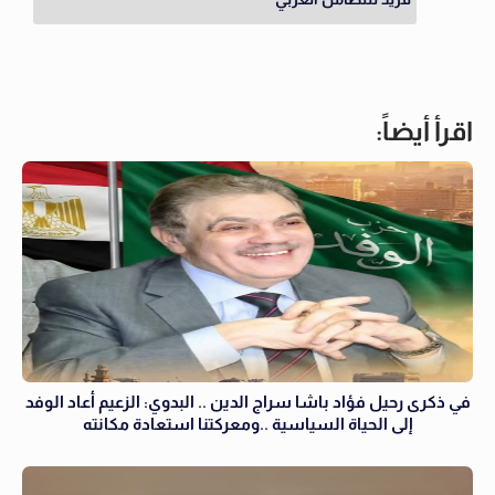
اقرأ أيضاً:
في ذكرى رحيل فؤاد باشا سراج الدين .. البدوي: الزعيم أعاد الوفد
إلى الحياة السياسية ..ومعركتنا استعادة مكانته