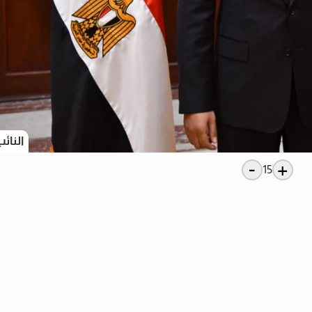
النائ
-
+
15