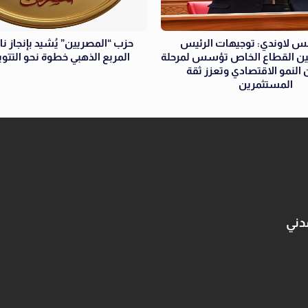
جس لاوندي: توجيهات الرئيس
حزب “المصريين” يُشيد بإنجاز نا
ن القطاع الخاص تؤسس لمرحلة
المربع الذهبي خطوة نحو التتوي
 النمو الاقتصادي وتعزز ثقة
المستثمرين
دني