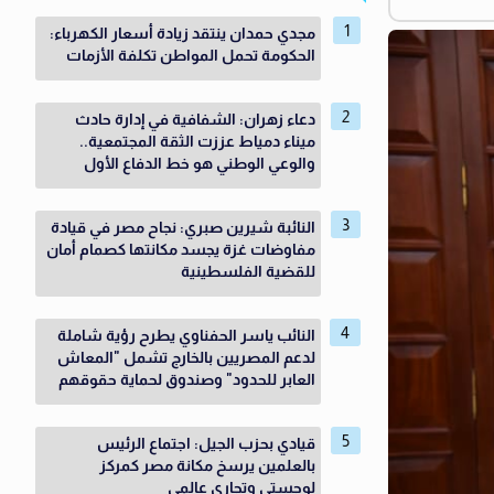
مجدي حمدان ينتقد زيادة أسعار الكهرباء:
الحكومة تحمل المواطن تكلفة الأزمات
دعاء زهران: الشفافية في إدارة حادث
ميناء دمياط عززت الثقة المجتمعية..
والوعي الوطني هو خط الدفاع الأول
النائبة شيرين صبري: نجاح مصر في قيادة
مفاوضات غزة يجسد مكانتها كصمام أمان
للقضية الفلسطينية
النائب ياسر الحفناوي يطرح رؤية شاملة
لدعم المصريين بالخارج تشمل "المعاش
العابر للحدود" وصندوق لحماية حقوقهم
قيادي بحزب الجيل: اجتماع الرئيس
بالعلمين يرسخ مكانة مصر كمركز
لوجستي وتجاري عالمي