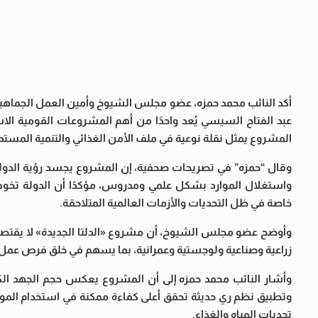
أكد النائب محمد حمزه، عضو مجلس الشيوخ وأمين العمل الجماهير
عبد الفتاح السيسي يُعد واحدًا من أهم المشروعات القومية الاستر
المشروع يمثل نقلة نوعية في ملف الأمن الغذائي والتنمية المستد
وقال “حمزه” في تصريحات صحفية، إن المشروع يجسد رؤية الدولة ا
واستغلال الموارد بشكل علمي ومدروس، مؤكدًا أن الدولة تخوض م
خاصة في ظل التحديات والأزمات العالمية المتلاحقة.
وأوضح عضو مجلس الشيوخ، أن مشروع «الدلتا الجديدة» لا يقتصر 
زراعية وصناعية ولوجستية وعمرانية، بما يسهم في خلق فرص عمل ج
وأشار النائب محمد حمزه إلى أن المشروع يعكس حجم الجهد الكبي
وتطبيق نظم ري حديثة تحقق أعلى كفاءة ممكنة في استخدام الموارد
تحديات المياه والغذاء.