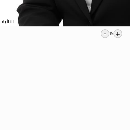
النائبة 
-
+
15