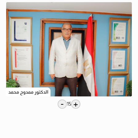
الدكتور ممدوح محمد
-
+
15