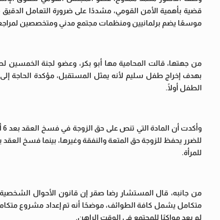
قضية بأهمية الأمن القومي، مشددًا على ضرورة التعامل الدقيق مع
موسعًا يضم برلمانيين ومنظمات مجتمع مدني ومتخصصين لمراجعة مواد القانون رقم 355، لضمان تشر
من جهتها، قالت المحامية مها أبو بكر، وعضو لجنة الخمسين لصي
بهدف إخراج طفل سليم لأنه يمثل المستقبل، مؤكدة الحاجة إلى إرا
الطفل أولًا.
وأ
للضرر يحفظ للزوجة حق المتعة والنفقة وغيرها، بينما فسخ العق
للمرأة.
متكامل يشمل كافة الطوائف، موضحًا أنه تم إعداد مشروع متكامل
لم يعد مواكبًا للمجتمع في الوقت الراهن.