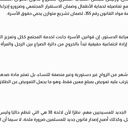
 تفاصيله لحماية الأطفال وضمان الاستقرار المجتمعي وضرورو إجراءا حو
يع متوازن يحمي حقوق الأسرة.
اغة الدستور، إن قوانين الأسرة جاءت لخدمة المجتمع ككل وتعزيز الع
دة اجتماعية حقيقية تبدأ بالخروج من دائرة الصراع بين الرجل والمرأة
كدت أن المادة التي تنص على حق الزوجة في فسخ العقد بعد 6 أشهر من الزواج غير دستورية وغير منصفة للنساء، بل تعتبر
د يترتب عليه تعويض بمبلغ معين فقط، وهو ما يجعل التعويض عن الطلا
من جانبه، قال المستشار رضا صقر إن قانون الأحوال الشخصية الجديد للمسيحيين مهم، نظرًا لأ
، وكذلك أصبح إصدار قانون جديد للمسلمين ضرورة ملحة، لا سيما أن ال