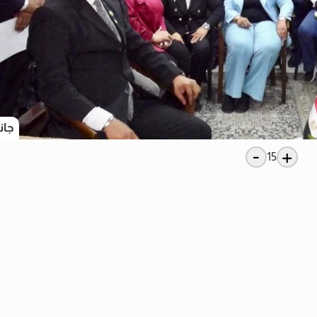
جان
-
+
15