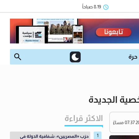
8:19 صباحاً
 حرة
صية الجديدة
الاكثر قراءة
حزب «المصريين»: شفافية الدولة في