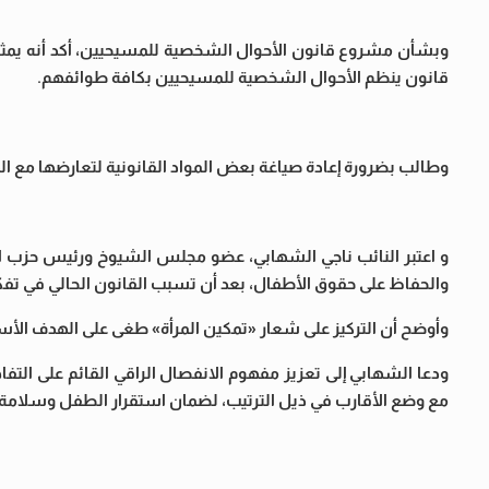
وبشأن مشروع قانون الأحوال الشخصية للمسيحيين، أكد أنه يمثل ح
قانون ينظم الأحوال الشخصية للمسيحيين بكافة طوائفهم.
وطالب بضرورة إعادة صياغة بعض المواد القانونية لتعارضها مع ال
و اعتبر النائب ناجي الشهابي، عضو مجلس الشيوخ ورئيس حزب ا
والحفاظ على حقوق الأطفال، بعد أن تسبب القانون الحالي في تف
وأوضح أن التركيز على شعار «تمكين المرأة» طغى على الهدف الأس
ودعا الشهابي إلى تعزيز مفهوم الانفصال الراقي القائم على التفاه
مع وضع الأقارب في ذيل الترتيب، لضمان استقرار الطفل وسلامة ا