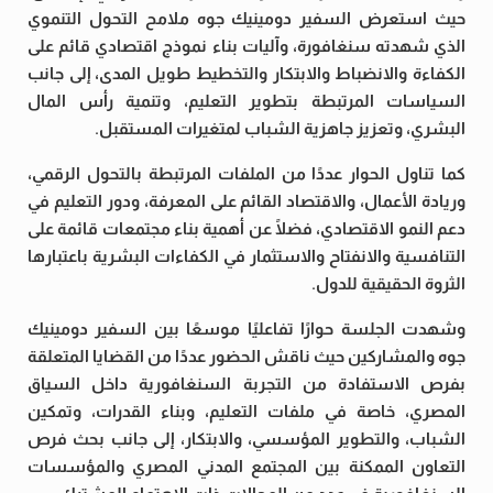
حيث استعرض السفير دومينيك جوه ملامح التحول التنموي
الذي شهدته سنغافورة، وآليات بناء نموذج اقتصادي قائم على
الكفاءة والانضباط والابتكار والتخطيط طويل المدى، إلى جانب
السياسات المرتبطة بتطوير التعليم، وتنمية رأس المال
البشري، وتعزيز جاهزية الشباب لمتغيرات المستقبل.
كما تناول الحوار عددًا من الملفات المرتبطة بالتحول الرقمي،
وريادة الأعمال، والاقتصاد القائم على المعرفة، ودور التعليم في
دعم النمو الاقتصادي، فضلًا عن أهمية بناء مجتمعات قائمة على
التنافسية والانفتاح والاستثمار في الكفاءات البشرية باعتبارها
الثروة الحقيقية للدول.
وشهدت الجلسة حوارًا تفاعليًا موسعًا بين السفير دومينيك
جوه والمشاركين حيث ناقش الحضور عددًا من القضايا المتعلقة
بفرص الاستفادة من التجربة السنغافورية داخل السياق
المصري، خاصة في ملفات التعليم، وبناء القدرات، وتمكين
الشباب، والتطوير المؤسسي، والابتكار، إلى جانب بحث فرص
التعاون الممكنة بين المجتمع المدني المصري والمؤسسات