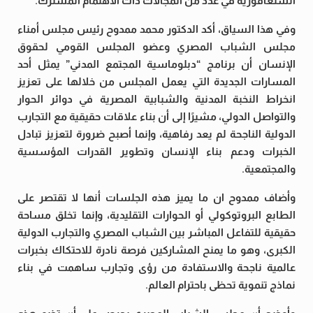
السنغافورية في عدد من المجالات ذات الاهتمام المشترك.
وفي هذا السياق، أكد الدكتور محمد ممدوح رئيس مجلس أمناء
مجلس الشباب المصري وعضو المجلس القومي لحقوق
الإنسان أن برنامج “دبلوماسية المجتمع المدني” يمثل أحد
المسارات الجديدة التي يعمل المجلس من خلالها على تعزيز
انخراط النخبة المدنية والشبابية المصرية في دوائر الحوار
والتواصل الدولي، مشيرًا إلى أن بناء علاقات حقيقية مع التجارب
الدولية الناجحة لم يعد رفاهية، وإنما أصبح ضرورة لتعزيز تبادل
الخبرات ودعم بناء الإنسان وتطوير القدرات المؤسسية
والمجتمعية.
وأضاف ممدوح ان ما يميز هذه الجلسات أنها لا تقتصر على
الطابع البروتوكولي أو الحوارات التقليدية، وإنما تخلق مساحة
حقيقية للتفاعل المباشر بين الشباب المصري والتجارب الدولية
الكبرى، وهو ما يمنح المشاركين فرصة نادرة للاحتكاك بخبرات
عالمية ناجحة والاستفادة من رؤى وتجارب ساهمت في بناء
نماذج تنموية تحظى باحترام العالم.