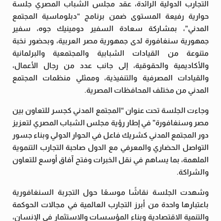
التجارب الدولية الرائدة، عقد مجلس الشباب المصري جلسة
حوارية رفيعة المستوى ضمن برنامج “دبلوماسية المجتمع
المدني”، بمشاركة سعادة السفير دومينيك جوه، سفير
جمهورية سنغافورة لدى جمهورية مصر العربية، وبحضور نخبة
متنوعة من القيادات الشبابية والمجتمعية والبرلمانية
والأكاديمية والحقوقية، إلى جانب عدد من رجال الأعمال،
والقيادات المصرفية والتنفيذية، وممثلي منظمات المجتمع
المدني من مختلف المحافظات المصرية.
وجاءت الجلسة تحت عنوان “المجتمع المدني كجسر للتعاون بين
مصر وسنغافورة” في إطار رؤية مجلس الشباب المصري لتعزيز
دور المجتمع المدني كشريك فاعل في الحوار الدولي وبناء جسور
التواصل الحضاري والمعرفي مع الدول صاحبة التجارب التنموية
الملهمة، بما يساهم في نقل الخبرات وفتح آفاق أوسع للتعاون
والشراكة.
وشهدت الجلسة نقاشًا موسعًا حول التجربة السنغافورية
باعتبارها واحدة من أبرز التجارب العالمية في مجالات الحوكمة
والتنمية الاقتصادية وبناء المؤسسات والاستثمار في الإنسان،