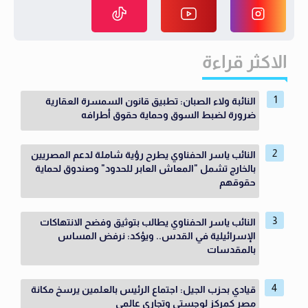
الاكثر قراءة
النائبة ولاء الصبان: تطبيق قانون السمسرة العقارية
ضرورة لضبط السوق وحماية حقوق أطرافه
النائب ياسر الحفناوي يطرح رؤية شاملة لدعم المصريين
بالخارج تشمل "المعاش العابر للحدود" وصندوق لحماية
حقوقهم
النائب ياسر الحفناوي يطالب بتوثيق وفضح الانتهاكات
الإسرائيلية في القدس.. ويؤكد: نرفض المساس
بالمقدسات
قيادي بحزب الجيل: اجتماع الرئيس بالعلمين يرسخ مكانة
مصر كمركز لوجستي وتجاري عالمي