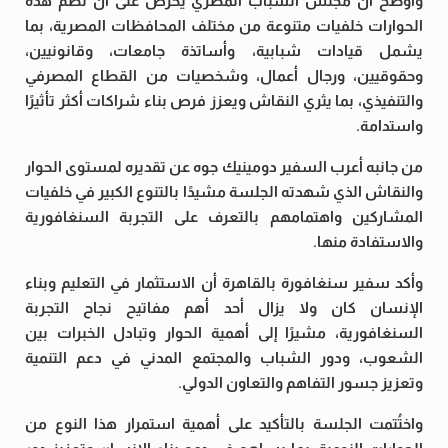
وأوضح أن مجلس الشباب المصري يحرص على أن تضم هذه
الحوارات خلفيات متنوعة من مختلف المحافظات المصرية، بما
يشمل قيادات شبابية، وأساتذة جامعات، وقانونيين،
وحقوقيين، ورجال أعمال، وشخصيات من القطاع المصرفي
والتنفيذي، بما يثري النقاش ويعزز فرص بناء شراكات أكثر تأثيرًا
واستدامة.
من جانبه أعرب السفير دومينيك جوه عن تقديره لمستوى الحوار
والنقاش الذي شهدته الجلسة مشيدًا بالتنوع الكبير في خلفيات
المشاركين واهتمامهم بالتعرف على التجربة السنغافورية
والاستفادة منها.
وأكد سفير سنغافورة بالقاهرة أن الاستثمار في التعليم وبناء
الإنسان كان ولا يزال أحد أهم مفاتيح نجاح التجربة
السنغافورية، مشيرًا إلى أهمية الحوار وتبادل الخبرات بين
الشعوب، ودور الشباب والمجتمع المدني في دعم التنمية
وتعزيز جسور التفاهم والتعاون الدولي.
واختُتمت الجلسة بالتأكيد على أهمية استمرار هذا النوع من