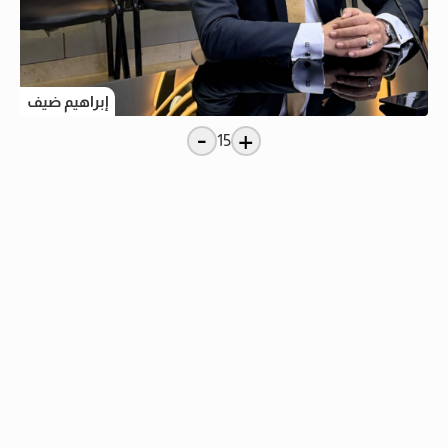
إبراهيم ضيف
-
+
15