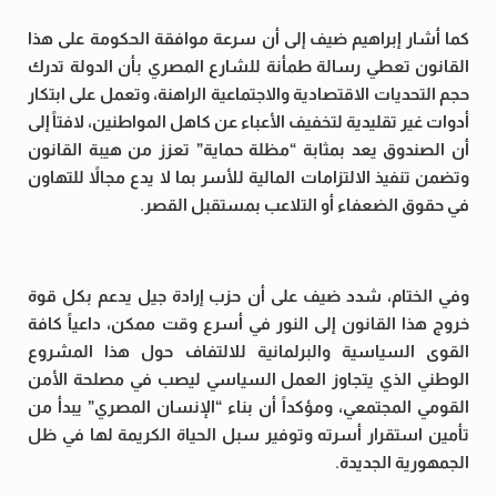
كما أشار إبراهيم ضيف إلى أن سرعة موافقة الحكومة على هذا
القانون تعطي رسالة طمأنة للشارع المصري بأن الدولة تدرك
حجم التحديات الاقتصادية والاجتماعية الراهنة، وتعمل على ابتكار
أدوات غير تقليدية لتخفيف الأعباء عن كاهل المواطنين، لافتاً إلى
أن الصندوق يعد بمثابة “مظلة حماية” تعزز من هيبة القانون
وتضمن تنفيذ الالتزامات المالية للأسر بما لا يدع مجالاً للتهاون
في حقوق الضعفاء أو التلاعب بمستقبل القصر.
وفي الختام، شدد ضيف على أن حزب إرادة جيل يدعم بكل قوة
خروج هذا القانون إلى النور في أسرع وقت ممكن، داعياً كافة
القوى السياسية والبرلمانية للالتفاف حول هذا المشروع
الوطني الذي يتجاوز العمل السياسي ليصب في مصلحة الأمن
القومي المجتمعي، ومؤكداً أن بناء “الإنسان المصري” يبدأ من
تأمين استقرار أسرته وتوفير سبل الحياة الكريمة لها في ظل
الجمهورية الجديدة.