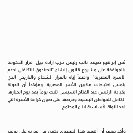
ثمن إبراهيم ضيف، نائب رئيس حزب إرادة جيل، قرار الحكومة
بالموافقة على مشروع قانون إنشاء “الصندوق التكافلي لدعم
الأسرة المصرية”، واصفاً إياه بالقرار الشجاع والتاريخي الذي
يلمس احتياجات ملايين الأسر المصرية، ومؤكداً أن الدولة
بقيادة الرئيس عبد الفتاح السيسي تثبت يوماً بعد يوم انحيازها
الكامل للمواطن البسيط وحرصها على صون كرامة الأسرة التي
تعد النواة الأساسية لبناء المجتمع.
وأكد ضيف أن أهمية هذا الصندوق تكمن في قدرته على توفير