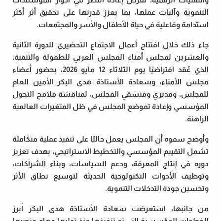
التنموية وآليات عملها، بما يعزز قدرتها على تحقيق أثر أكثر
استدامة وفاعلية في حياة الأطفال والأسر والمجتمعات.
جاء ذلك خلال افتتاح أعمال الاجتماع التحضيري للدورة الثانية
والعشرين لمجلس أمناء المجلس العربي للطفولة والتنمية،
الذي عُقد افتراضيًا يوم الثلاثاء 12 مايو 2026، بحضور أعضاء
مجلس الأمناء، وسعادة الأستاذة هدى البكر الأمين العام
للمجلس، ومديري ومنسقي المجلس، لمناقشة ملامح التحول
المؤسسي وإعادة تموضع المجلس في ظل المتغيرات العالمية
الراهنة.
وأوضح سموه أن المجلس يعمل حاليًا على تنفيذ عملية متكاملة
تشمل التقييم المؤسسي والتخطيط الاستراتيجي، بهدف تعزيز
دوره في إنتاج المعرفة، ودعم السياسات، وبناء الشراكات،
وتوظيف الأدوات التكنولوجية الحديثة لتوسيع نطاق الأثر
وتحسين جودة التدخلات التنموية.
من جانبها، استعرضت سعادة الأستاذة هدى البكر أبرز
الخطوات المؤسسية التي تم تنفيذها منذ توليها مهام منصبها