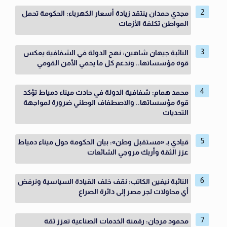
مجدي حمدان ينتقد زيادة أسعار الكهرباء: الحكومة تحمل
المواطن تكلفة الأزمات
النائبة جيهان شاهين: نهج الدولة في الشفافية يعكس
قوة مؤسساتها.. وندعم كل ما يحمي الأمن القومي
محمد همام: شفافية الدولة في حادث ميناء دمياط تؤكد
قوة مؤسساتها.. والاصطفاف الوطني ضرورة لمواجهة
التحديات
قيادي بـ «مستقبل وطن»: بيان الحكومة حول ميناء دمياط
عزز الثقة وأربك مروجي الشائعات
النائبة نيفين الكاتب: نقف خلف القيادة السياسية ونرفض
أي محاولات لجر مصر إلى دائرة الصراع
محمود مرجان: رقمنة الخدمات الصناعية تعزز ثقة