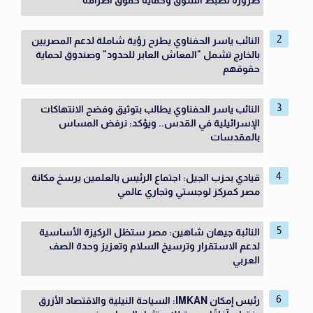
ضرورة لضبط السوق وحماية حقوق أطرافه
النائب ياسر الحفناوي يطرح رؤية شاملة لدعم المصريين
بالخارج تشمل "المعاش العابر للحدود" وصندوق لحماية
حقوقهم
النائب ياسر الحفناوي يطالب بتوثيق وفضح الانتهاكات
الإسرائيلية في القدس.. ويؤكد: نرفض المساس
بالمقدسات
قيادي بحزب الجيل: اجتماع الرئيس بالعلمين يرسخ مكانة
مصر كمركز لوجستي وتجاري عالمي
النائبة جيهان شاهين: مصر ستظل الركيزة الأساسية
لدعم الاستقرار وترسيخ السلام وتعزيز وحدة الصف
العربي
رئيس إمكان IMKAN: السياحة النيلية والاقتصاد الأزرق