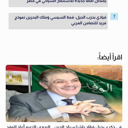
يفتحان آفاقًا جديدة للاستثمار السياحي في مصر
قيادي بحزب الجيل: قمة السيسي وملك البحرين نموذج
فريد للتضامن العربي
اقرأ أيضاً:
في ذكرى رحيل فؤاد باشا سراج الدين .. البدوي: الزعيم أعاد الوفد