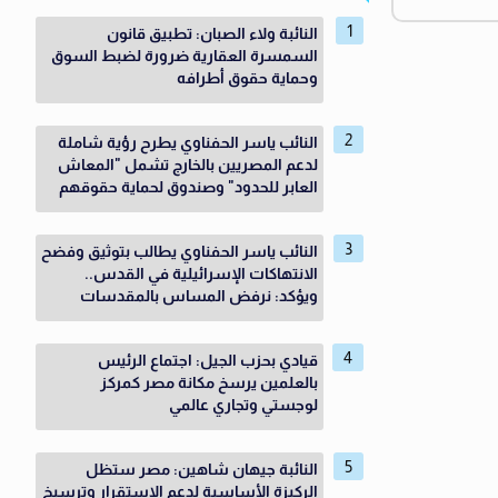
النائبة ولاء الصبان: تطبيق قانون
السمسرة العقارية ضرورة لضبط السوق
وحماية حقوق أطرافه
النائب ياسر الحفناوي يطرح رؤية شاملة
لدعم المصريين بالخارج تشمل "المعاش
العابر للحدود" وصندوق لحماية حقوقهم
النائب ياسر الحفناوي يطالب بتوثيق وفضح
الانتهاكات الإسرائيلية في القدس..
ويؤكد: نرفض المساس بالمقدسات
قيادي بحزب الجيل: اجتماع الرئيس
بالعلمين يرسخ مكانة مصر كمركز
لوجستي وتجاري عالمي
النائبة جيهان شاهين: مصر ستظل
الركيزة الأساسية لدعم الاستقرار وترسيخ