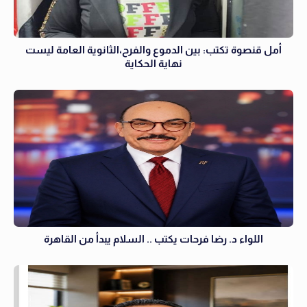
أمل قنصوة تكتب: بين الدموع والفرح،الثانوية العامة ليست
نهاية الحكاية
اللواء د. رضا فرحات يكتب .. السلام يبدأ من القاهرة