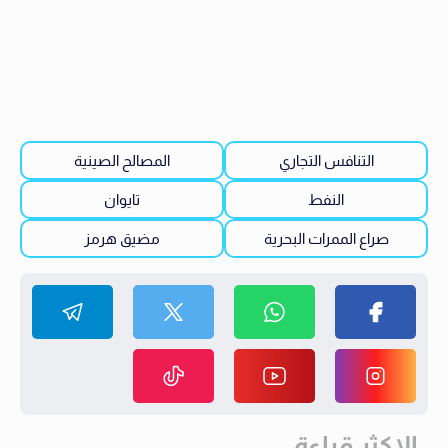
التنافس التجاري
المصالح الصينية
النفط
تايوان
صراع الممرات البحرية
مضيق هرمز
الاكثر قراءة