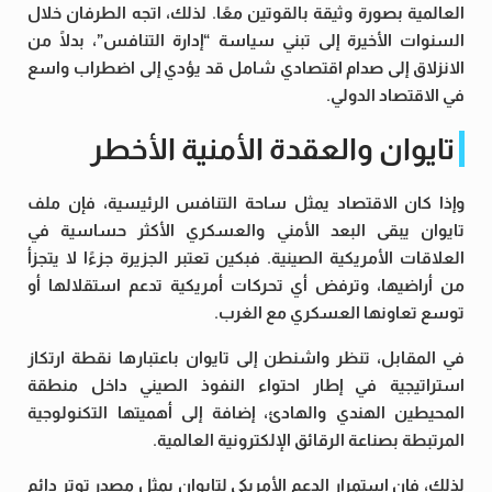
العالمية بصورة وثيقة بالقوتين معًا. لذلك، اتجه الطرفان خلال
السنوات الأخيرة إلى تبني سياسة “إدارة التنافس”، بدلًا من
الانزلاق إلى صدام اقتصادي شامل قد يؤدي إلى اضطراب واسع
في الاقتصاد الدولي.
تايوان والعقدة الأمنية الأخطر
وإذا كان الاقتصاد يمثل ساحة التنافس الرئيسية، فإن ملف
تايوان يبقى البعد الأمني والعسكري الأكثر حساسية في
العلاقات الأمريكية الصينية. فبكين تعتبر الجزيرة جزءًا لا يتجزأ
من أراضيها، وترفض أي تحركات أمريكية تدعم استقلالها أو
توسع تعاونها العسكري مع الغرب.
في المقابل، تنظر واشنطن إلى تايوان باعتبارها نقطة ارتكاز
استراتيجية في إطار احتواء النفوذ الصيني داخل منطقة
المحيطين الهندي والهادئ، إضافة إلى أهميتها التكنولوجية
المرتبطة بصناعة الرقائق الإلكترونية العالمية.
لذلك، فإن استمرار الدعم الأمريكي لتايوان يمثل مصدر توتر دائم