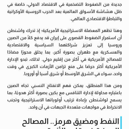
جديدة من الضغوط التضخمية في الاقتصاد الدولي، خاصة في
ظل هشاشة الأسواق العالمية بعد الحرب الروسية الأوكرانية
والتباطؤ الاقتصادي العالمي.
وهنا تظهر المعضلة الاستراتيجية الأمريكية؛ إذ تدرك واشنطن
أن استمرار الضغوط القصوى على إيران قد يدفع كلًا من الصين
وروسيا إلى تعزيز شراكتهما السياسية والاقتصادية
والعسكرية مع طهران بصورة أكبر، بما يخلق محورًا مضادًا
للمصالح الأمريكية في أكثر من إقليم دولي. لذلك، تبدو الإدارة
الأمريكية أكثر حرصًا على منع تزامن الأزمات الكبرى في وقت
واحد، سواء في الشرق الأوسط أو شرق آسيا أو أوروبا.
ومن هذا المنطلق، يمكن فهم الانفتاح النسبي تجاه الصين
باعتباره محاولة لإدارة التنافس مع بكين بصورة أكثر هدوءًا، بما
يسمح لواشنطن بإعادة ترتيب أولوياتها الاستراتيجية وتجنب
الانخراط في مواجهات متعددة الجبهات في آن واحد.
النفط ومضيق هرمز.. المصالح