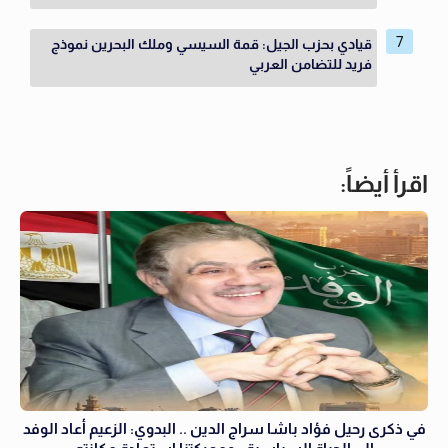
قيادي بحزب الجيل: قمة السيسي وملك البحرين نموذج
فريد للتضامن العربي
اقرأ أيضاً:
في ذكرى رحيل فؤاد باشا سراج الدين .. البدوي: الزعيم أعاد الوفد