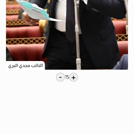
النائب مجدي البري
-
+
15