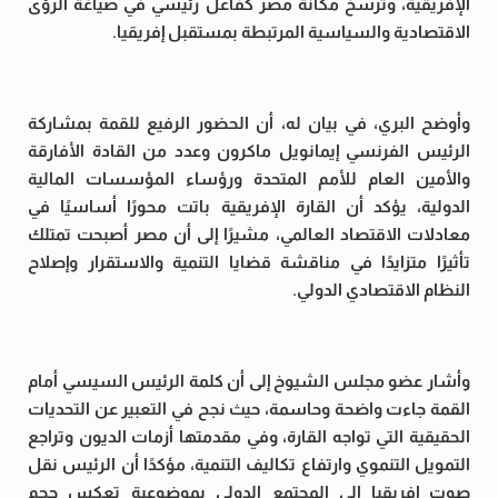
الإفريقية، وترسخ مكانة مصر كفاعل رئيسي في صياغة الرؤى
الاقتصادية والسياسية المرتبطة بمستقبل إفريقيا.
وأوضح البري، في بيان له، أن الحضور الرفيع للقمة بمشاركة
الرئيس الفرنسي إيمانويل ماكرون وعدد من القادة الأفارقة
والأمين العام للأمم المتحدة ورؤساء المؤسسات المالية
الدولية، يؤكد أن القارة الإفريقية باتت محورًا أساسيًا في
معادلات الاقتصاد العالمي، مشيرًا إلى أن مصر أصبحت تمتلك
تأثيرًا متزايدًا في مناقشة قضايا التنمية والاستقرار وإصلاح
النظام الاقتصادي الدولي.
وأشار عضو مجلس الشيوخ إلى أن كلمة الرئيس السيسي أمام
القمة جاءت واضحة وحاسمة، حيث نجح في التعبير عن التحديات
الحقيقية التي تواجه القارة، وفي مقدمتها أزمات الديون وتراجع
التمويل التنموي وارتفاع تكاليف التنمية، مؤكدًا أن الرئيس نقل
صوت إفريقيا إلى المجتمع الدولي بموضوعية تعكس حجم