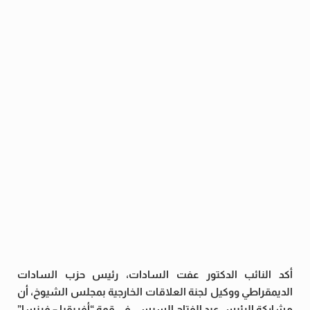
أكد النائب الدكتور عفت السادات، رئيس حزب السادات
الديمقراطي ووكيل لجنة العلاقات الخارجية بمجلس الشيوخ، أن
مشاركة الرئيس عبد الفتاح السيسي في قمة “أفريقيا – فرنسا”