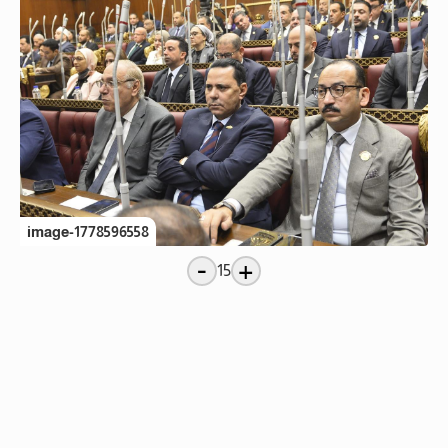
image-1778596558
-
+
15