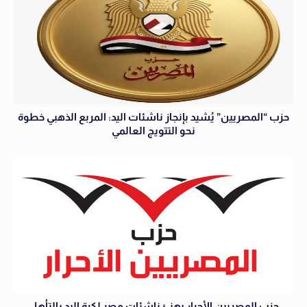
حزب “المصريين” يُشيد بإنجاز ناشئات اليد: المربع الذهبي خطوة
نحو التتويج العالمي
حزب المصريين الأحرار يهنئ ناشئات مصر لكرة اليد بالتأهل