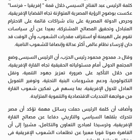
كلمة الرئيس عبد الفتاح السيسي خلال قمة ” إفريقيا – فرنسا”
عكست بوضوح الرؤية المصرية المتوازنة تجاه القضايا الإفريقية،
وحرص الدولة المصرية على بناء شراكات قائمة على الاحترام
المتبادل وتحقيق المصالح المشتركة، بعيدا عن أى سياسات
تقوم على الهيمنة أو استنزاف مقدرات الشعوب، وأن الوقت قد
حان لإرساء نظام عالمى أكثر عدالة وإنصافا للشعوب النامية.
وقال د. ممدوح محمود رئيس الحزب، أن الرئيس السيسى وضع
المجتمع الدولى أمام مسئولياته الحقيقية تجاه القارة الإفريقية،
من خلال التأكيد على ضرورة تعزيز جهود التنمية، ونقل
التكنولوجيا، ودعم مشروعات البنية التحتية، وتوفير التمويل
العادل للدول الإفريقية، بما يسهم فى تمكين شعوب القارة
من مواجهة التحديات الاقتصادية والتنموية المتزايدة.
وأضاف أن كلمة الرئيس حملت رسائل مهمة تؤكد أن مصر
تتحرك بثقلها السياسي والتاريخي دفاعا عن مصالح القارة
الإفريقية، وترسيخا لمبادئ التعاون والتكامل، مشيرا إلى أن
القاهرة صوتا قويا معبرا عن تطلعات الشعوب الإفريقية فى