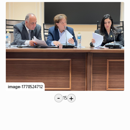
image-1778524712
-
+
15