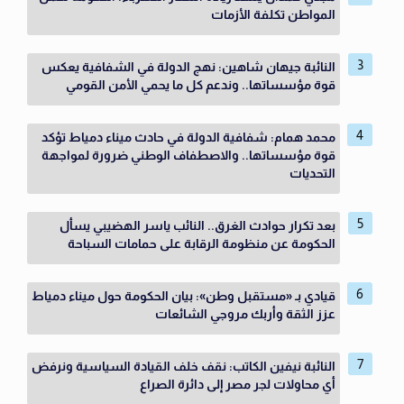
المواطن تكلفة الأزمات
النائبة جيهان شاهين: نهج الدولة في الشفافية يعكس
قوة مؤسساتها.. وندعم كل ما يحمي الأمن القومي
محمد همام: شفافية الدولة في حادث ميناء دمياط تؤكد
قوة مؤسساتها.. والاصطفاف الوطني ضرورة لمواجهة
التحديات
بعد تكرار حوادث الغرق.. النائب ياسر الهضيبي يسأل
الحكومة عن منظومة الرقابة على حمامات السباحة
قيادي بـ «مستقبل وطن»: بيان الحكومة حول ميناء دمياط
عزز الثقة وأربك مروجي الشائعات
النائبة نيفين الكاتب: نقف خلف القيادة السياسية ونرفض
أي محاولات لجر مصر إلى دائرة الصراع