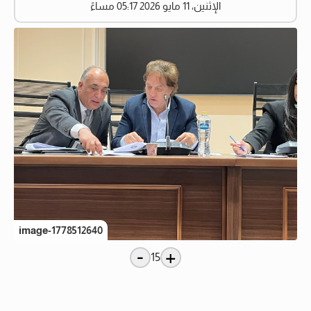
الإثنين، 11 مايو 2026 05:17 مساءً
image-1778512640
-
+
15