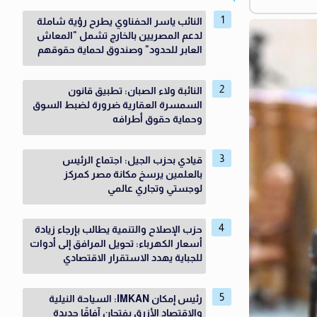
النائب ياسر الحفناوي يطرح رؤية شاملة
لدعم المصريين بالخارج تشمل "المعاش
العابر للحدود" وصندوق لحماية حقوقهم
النائبة ولاء الصبان: تطبيق قانون
السمسرة العقارية ضرورة لضبط السوق
وحماية حقوق أطرافه
قيادي بحزب الجيل: اجتماع الرئيس
بالعلمين يرسخ مكانة مصر كمركز
لوجستي وتجاري عالمي
حزب الإصلاح والتنمية يطالب بإرجاء زيادة
أسعار الكهرباء: تحويل المرافق إلى أدوات
للجباية يهدد الاستقرار الاقتصادي
رئيس إمكان IMKAN: السياحة النيلية
والاقتصاد الأزرق يفتحان آفاقًا جديدة