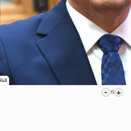
النا
-
+
15